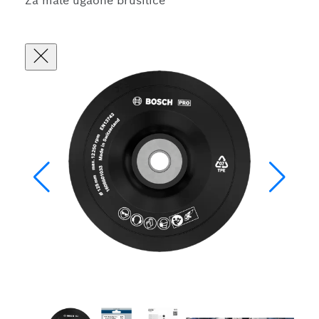
Za male ugaone brusilice