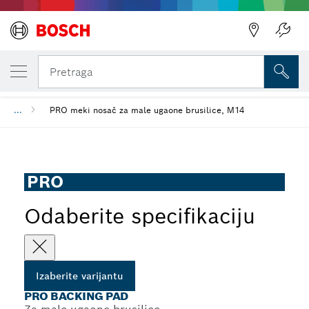
IZABRANA VARIJANTA
PRO Backing Pad
Pretraga
...
PRO meki nosač za male ugaone brusilice, M14
PRO
Odaberite specifikaciju
Izaberite varijantu
PRO BACKING PAD