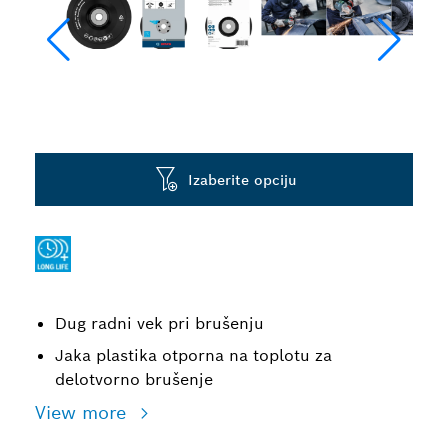
Izaberite opciju
Dug radni vek pri brušenju
Jaka plastika otporna na toplotu za
delotvorno brušenje
View more