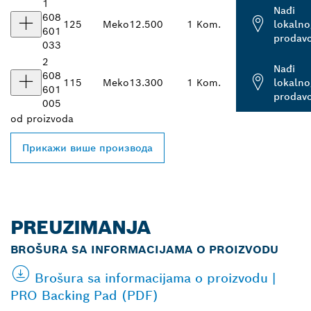
1
Nađi
608
125
Meko
12.500
1 Kom.
lokalno
601
prodav
033
2
Nađi
608
115
Meko
13.300
1 Kom.
lokalno
601
prodav
005
od
proizvoda
Прикажи више производа
PREUZIMANJA
BROŠURA SA INFORMACIJAMA O PROIZVODU
Brošura sa informacijama o proizvodu |
PRO Backing Pad (PDF)