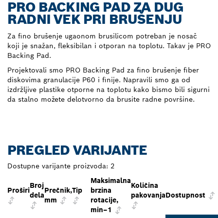
PRO BACKING PAD ZA DUG
RADNI VEK PRI BRUŠENJU
Za fino brušenje ugaonom brusilicom potreban je nosač
koji je snažan, fleksibilan i otporan na toplotu. Takav je PRO
Backing Pad.
Projektovali smo PRO Backing Pad za fino brušenje fiber
diskovima granulacije P60 i finije. Napravili smo ga od
izdržljive plastike otporne na toplotu kako bismo bili sigurni
da stalno možete delotvorno da brusite radne površine.
PREGLED VARIJANTE
Dostupne varijante proizvoda:
2
Maksimalna
Broj
Količina
Proširi
Prečnik,
Tip
brzina
dela
pakovanja
Dostupnost
mm
rotacije,
min–1