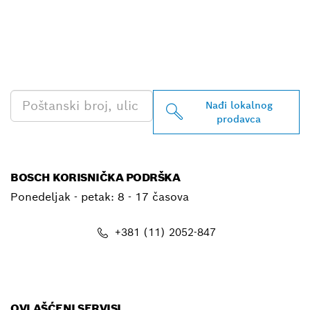
PRONAĐI NAJBLIŽEG
BOSCH PROFESSIONAL
PRODAVCA
Nađi lokalnog
prodavca
BOSCH KORISNIČKA PODRŠKA
Ponedeljak - petak:
8 - 17 časova
+381 (11) 2052-847
E-mail
OVLAŠĆENI SERVISI