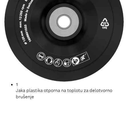
1
Jaka plastika otporna na toplotu za delotvorno
brušenje