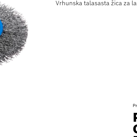
Vrhunska talasasta žica za l
P