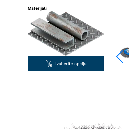
Materijali
Izaberite opciju
DUG RADNI VE