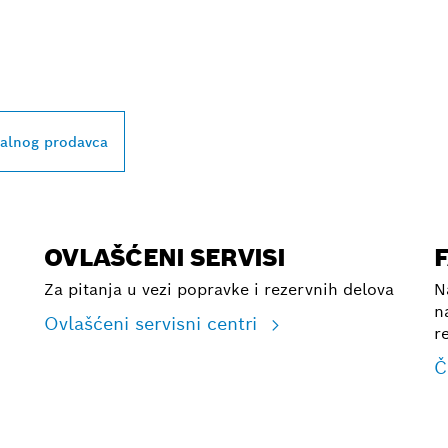
BLIŽEG BOSCH
L PRODAVCA
kalnog prodavca
OVLAŠĆENI SERVISI
Za pitanja u vezi popravke i rezervnih delova
N
n
Ovlašćeni servisni centri
r
Č