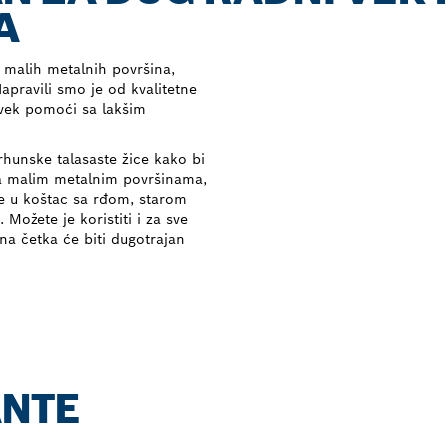
A
 malih metalnih površina,
apravili smo je od kvalitetne
uvek pomoći sa lakšim
rhunske talasaste žice kako bi
na malim metalnim površinama,
e u koštac sa rđom, starom
ožete je koristiti i za sve
na četka će biti dugotrajan
ANTE