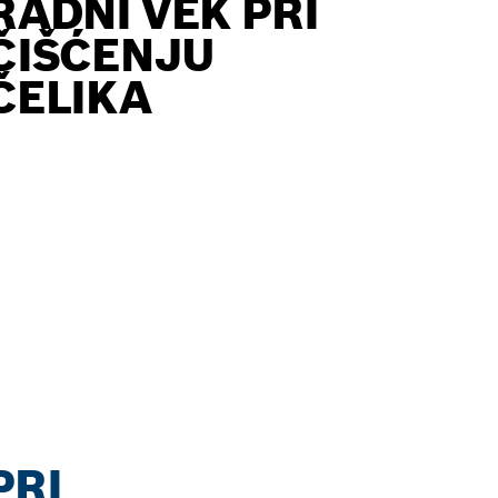
RADNI VEK PRI
ČIŠĆENJU
ČELIKA
PRI