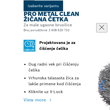
Izaberite varijantu
PRO METAL CLEAN
ŽIČANA ČETKA
Za male ugaone brusilice
Broj porudžbine 2 608 620 732
Projektovana je za
čišćenje čelika
Dug radni vek pri čišćenju
čelika
Vrhunska talasasta žica za
lakše primene kod čišćenja
Kliknite uz X-Lock
View more