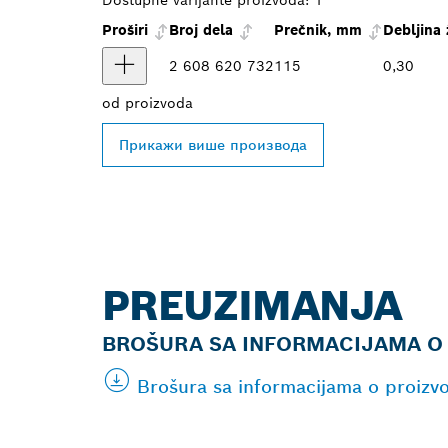
Dostupne varijante proizvoda:
1
Proširi
Broj dela
Prečnik, mm
Debljina
2 608 620 732
115
0,30
od
proizvoda
Прикажи више производа
PREUZIMANJA
BROŠURA SA INFORMACIJAMA O
Brošura sa informacijama o proizv