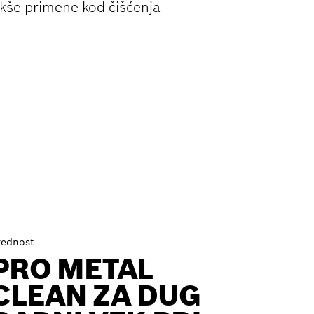
akše primene kod čišćenja
rednost
PRO METAL
CLEAN ZA DUG