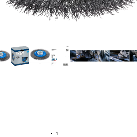
K PRI ČIŠĆENJU Č
1