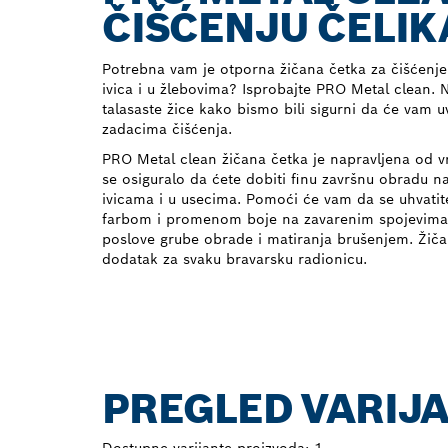
ČIŠĆENJU ČELIK
Potrebna vam je otporna žičana četka za čišćenje
ivica i u žlebovima? Isprobajte PRO Metal clean. N
talasaste žice kako bismo bili sigurni da će vam 
zadacima čišćenja.
PRO Metal clean žičana četka je napravljena od v
se osiguralo da ćete dobiti finu završnu obradu 
ivicama i u usecima. Pomoći će vam da se uhvatit
farbom i promenom boje na zavarenim spojevima. M
poslove grube obrade i matiranja brušenjem. Žiča
dodatak za svaku bravarsku radionicu.
PREGLED VARIJ