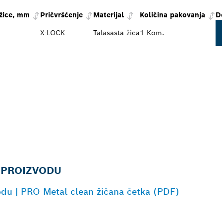
 žice, mm
Pričvršćenje
Materijal
Količina pakovanja
D
X-LOCK
Talasasta žica
1 Kom.
 PROIZVODU
odu | PRO Metal clean žičana četka (PDF)