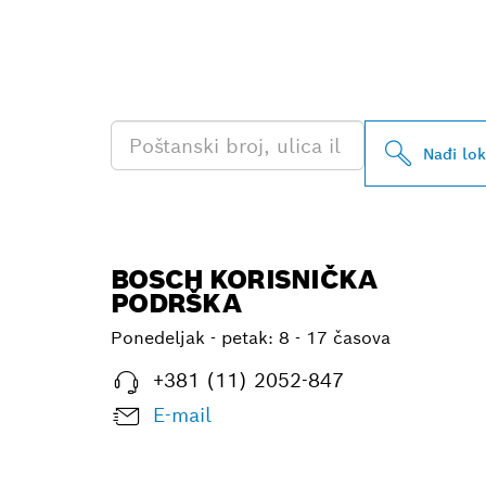
PRONAĐI NAJ
PROFESSIONA
Nađi lo
BOSCH KORISNIČKA
PODRŠKA
Ponedeljak - petak:
8 - 17 časova
+381 (11) 2052-847
E-mail