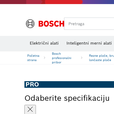
Pretraga
Električni alati
Inteligentni merni alati
Bosch
Početna
Rezne ploče, bru
profesionalni
strana
lončaste ploče
pribor
PRO
Odaberite specifikaciju