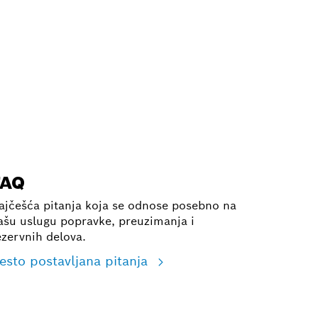
FAQ
ajčešća pitanja koja se odnose posebno na
ašu uslugu popravke, preuzimanja i
ezervnih delova.
esto postavljana pitanja