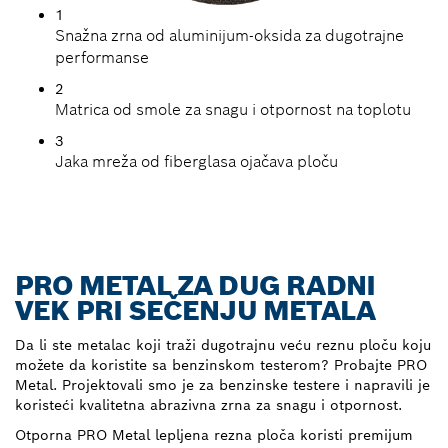
1
Snažna zrna od aluminijum-oksida za dugotrajne
performanse
2
Matrica od smole za snagu i otpornost na toplotu
3
Jaka mreža od fiberglasa ojačava ploču
PRO METAL ZA DUG RADNI
VEK PRI SEČENJU METALA
Da li ste metalac koji traži dugotrajnu veću reznu ploču koju
možete da koristite sa benzinskom testerom? Probajte PRO
Metal. Projektovali smo je za benzinske testere i napravili je
koristeći kvalitetna abrazivna zrna za snagu i otpornost.
Otporna PRO Metal lepljena rezna ploča koristi premijum