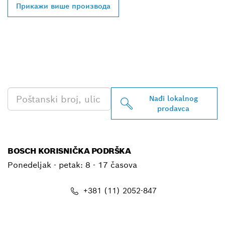
Прикажи више производа
PRONAĐI NAJBLIŽEG
BOSCH PROFESSIONAL
PRODAVCA
Nađi lokalnog
prodavca
BOSCH KORISNIČKA PODRŠKA
Ponedeljak - petak:
8 - 17 časova
+381 (11) 2052-847
E-mail