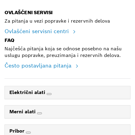
OVLAŠĆENI SERVISI
Za pitanja u vezi popravke i rezervnih delova
Ovlašćeni servisni centri
FAQ
Najčešća pitanja koja se odnose posebno na našu
uslugu popravke, preuzimanja i rezervnih delova.
Često postavljana pitanja
Električni alati
Merni alati
Pribor