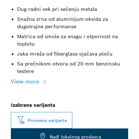
Dug radni vek pri sečenju metala
Snažna zrna od aluminijum-oksida za
dugotrajne performanse
Matrica od smole za snagu i otpornost na
toplotu
Jaka mreža od fiberglasa ojačava ploču
Sa prečnikom otvora od 20 mm benzinsku
testere
View more
Izabrana varijanta
Promena varijante
Nađi lokalnog prodavca