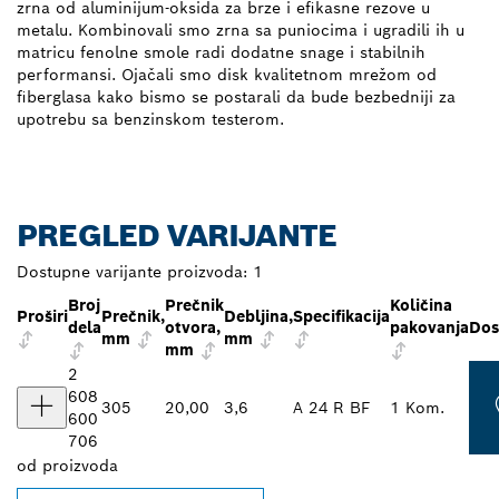
zrna od aluminijum-oksida za brze i efikasne rezove u
metalu. Kombinovali smo zrna sa puniocima i ugradili ih u
matricu fenolne smole radi dodatne snage i stabilnih
performansi. Ojačali smo disk kvalitetnom mrežom od
fiberglasa kako bismo se postarali da bude bezbedniji za
upotrebu sa benzinskom testerom.
PREGLED VARIJANTE
Dostupne varijante proizvoda:
1
Broj
Prečnik
Količina
Proširi
Prečnik,
Debljina,
Specifikacija
dela
otvora,
pakovanja
Dos
mm
mm
mm
2
608
305
20,00
3,6
A 24 R BF
1 Kom.
600
706
od
proizvoda