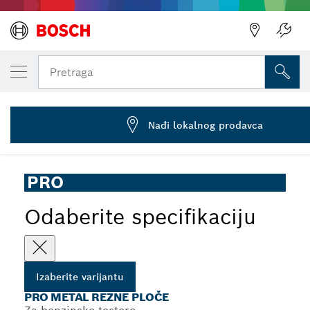
IZABRANA VARIJANTA
PRO Metal rezna ploča, 300×3,5×20 mm
Pretraga
2 608 600 706
PRO Metal lepljena rezna ploča za benzinske testere, otvor
...
od 20 mm
Nađi lokalnog prodavca
PRO
Odaberite specifikaciju
Izaberite varijantu
PRO METAL REZNE PLOČE