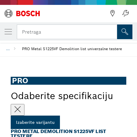
IZABRANA VARIJANTA
PRO Metal Demolition S1225VF list testere
Pretraga
...
PRO Metal S1225VF Demolition list univerzalne testere
PRO
Odaberite specifikaciju
Izaberite varijantu
PRO METAL DEMOLITION S1225VF LIST
TESTERE