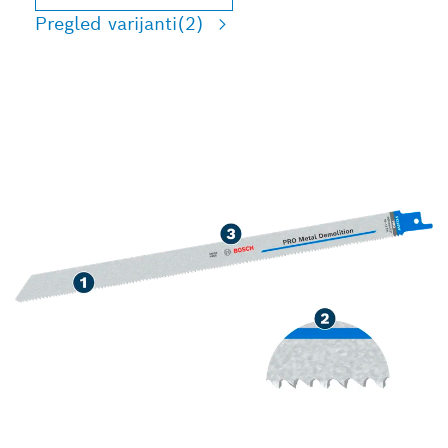
Pregled varijanti
(2)
ZA DUG RADNI VEK U
RUŠENJU METALA