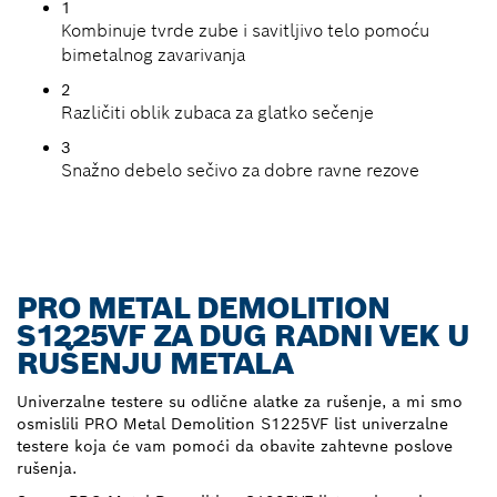
1
Kombinuje tvrde zube i savitljivo telo pomoću
bimetalnog zavarivanja
2
Različiti oblik zubaca za glatko sečenje
3
Snažno debelo sečivo za dobre ravne rezove
PRO METAL DEMOLITION
S1225VF ZA DUG RADNI VEK U
RUŠENJU METALA
Univerzalne testere su odlične alatke za rušenje, a mi smo
osmislili PRO Metal Demolition S1225VF list univerzalne
testere koja će vam pomoći da obavite zahtevne poslove
rušenja.