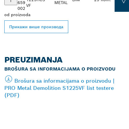
659
METAL
VF
002
od
proizvoda
Прикажи више производа
PREUZIMANJA
BROŠURA SA INFORMACIJAMA O PROIZVODU
Brošura sa informacijama o proizvodu |
PRO Metal Demolition S1225VF list testere
(PDF)
PRONAĐI NAJBLIŽEG
BOSCH PROFESSIONAL