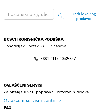
PRODAVCA
Nađi lokalnog
prodavca
BOSCH KORISNIČKA PODRŠKA
Ponedeljak - petak:
8 - 17 časova
+381 (11) 2052-847
E-mail
OVLAŠĆENI SERVISI
Za pitanja u vezi popravke i rezervnih delova
Ovlašćeni servisni centri
FAQ