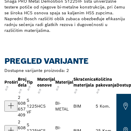
Snaga PRO Metal Demolition S1225VF lista univerzalne
testere potiče od njegove bi-metalne konstrukcije, pri čemu
se široka HCS osnova spaja sa kaljenim HSS zupcima.
Napredni Bosch različiti oblik zubaca obezbeđuje efikasniju
radnju sečenja radi glatkih rezova i dugovečnosti u
različitim materijalima.
PREGLED VARIJANTE
Dostupne varijante proizvoda:
2
Broj
Materijal
Skraćenica
Količina
Proširi
Tip
Materijal
dela
osnove
materijala
pakovanja
Dostup
2
S
608
BI-
1225
HCS
BIM
5 Kom.
657
METAL
VF
409
2
S
608
BI-
1225
HCS
BIM
25 Kom.