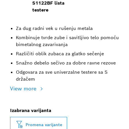
S1122BF lista
testere
Za dug radni vek u rušenju metala
Kombinuje tvrde zube i savitljivo telo pomoću
bimetalnog zavarivanja
Različiti oblik zubaca za glatko sečenje
Snažno debelo sečivo za dobre ravne rezove
Odgovara za sve univerzalne testere sa S
držačem
View more
Izabrana varijanta
Promena varijante