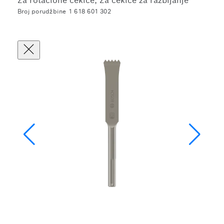
Za rotacione čekiće, Za čekiće za razbijanje
Broj porudžbine 1 618 601 302