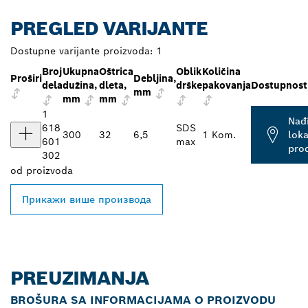
PREGLED VARIJANTE
Dostupne varijante proizvoda:
1
Broj
Ukupna
Oštrica
Oblik
Količina
Proširi
Debljina,
dela
dužina,
dleta,
drške
pakovanja
Dostupnost
mm
mm
mm
1
Nađ
618
SDS
300
32
6,5
1 Kom.
lok
601
max
pro
302
od
proizvoda
Прикажи више производа
PREUZIMANJA
BROŠURA SA INFORMACIJAMA O PROIZVODU