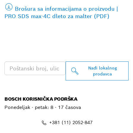
Brošura sa informacijama o proizvodu |
PRO SDS max-4C dleto za malter (PDF)
PRONAĐI NAJBLIŽEG
BOSCH PROFESSIONAL
PRODAVCA
Nađi lokalnog
prodavca
BOSCH KORISNIČKA PODRŠKA
Ponedeljak - petak:
8 - 17 časova
+381 (11) 2052-847