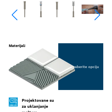
Materijali
Izaberite opciju
Projektovane su
za uklanjanje