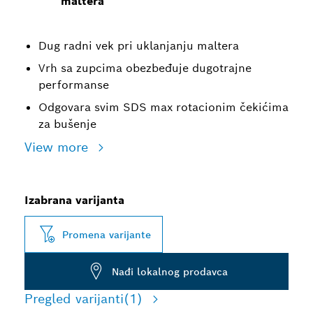
maltera
Dug radni vek pri uklanjanju maltera
Vrh sa zupcima obezbeđuje dugotrajne
performanse
Odgovara svim SDS max rotacionim čekićima
za bušenje
View more
Izabrana varijanta
Promena varijante
Nađi lokalnog prodavca
Pregled varijanti
(1)