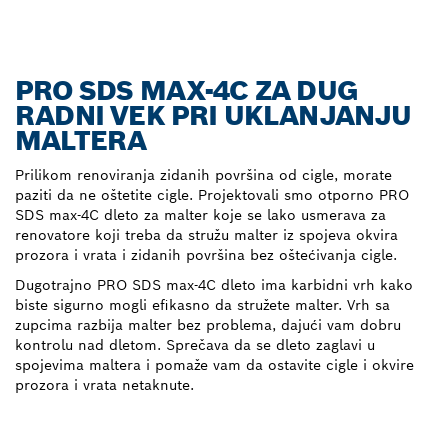
PRO SDS MAX-4C ZA DUG
RADNI VEK PRI UKLANJANJU
MALTERA
Prilikom renoviranja zidanih površina od cigle, morate
paziti da ne oštetite cigle. Projektovali smo otporno PRO
SDS max-4C dleto za malter koje se lako usmerava za
renovatore koji treba da stružu malter iz spojeva okvira
prozora i vrata i zidanih površina bez oštećivanja cigle.
Dugotrajno PRO SDS max-4C dleto ima karbidni vrh kako
biste sigurno mogli efikasno da stružete malter. Vrh sa
zupcima razbija malter bez problema, dajući vam dobru
kontrolu nad dletom. Sprečava da se dleto zaglavi u
spojevima maltera i pomaže vam da ostavite cigle i okvire
prozora i vrata netaknute.