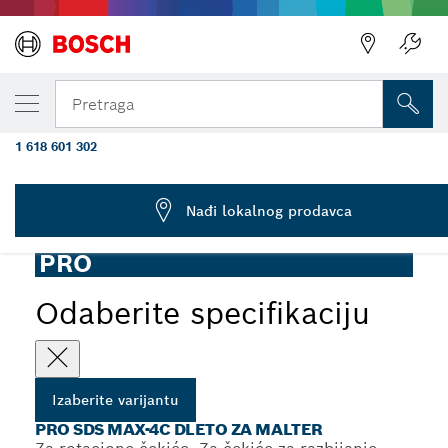
IZABRANA VARIJANTA
PRO SDS max-4C čelično dleto za malter,
Pretraga
32×300 mm
1 618 601 302
...
PRO SDS max-4C dleto za malter
Nađi lokalnog prodavca
PRO
Odaberite specifikaciju
Izaberite varijantu
PRO SDS MAX-4C DLETO ZA MALTER