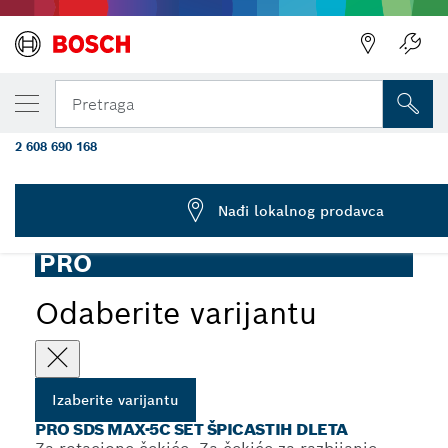
IZABRANA VARIJANTA
PRO SDS max-5C set špicastih dleta, 400 
Pretraga
kom.
2 608 690 168
...
PRO SDS max-5C Set špicastih dleta
Nađi lokalnog prodavca
PRO
Odaberite varijantu
Izaberite varijantu
PRO SDS MAX-5C SET ŠPICASTIH DLETA