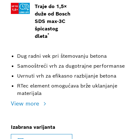
Traje do 1,5×
duže od Bosch
SDS max-3C
špicastog
*
dleta
Dug radni vek pri štemovanju betona
Samooštreći vrh za dugotrajne performanse
Uvrnuti vrh za efikasno razbijanje betona
RTec element omogućava brže uklanjanje
materijala
View more
Izabrana varijanta