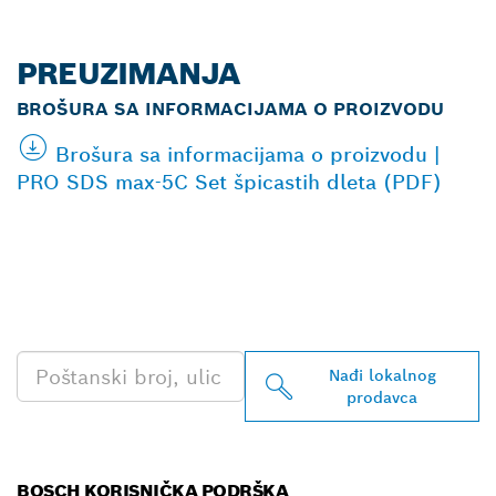
PREUZIMANJA
BROŠURA SA INFORMACIJAMA O PROIZVODU
Brošura sa informacijama o proizvodu |
PRO SDS max-5C Set špicastih dleta (PDF)
PRONAĐI NAJBLIŽEG
BOSCH PROFESSIONAL
PRODAVCA
Nađi lokalnog
prodavca
BOSCH KORISNIČKA PODRŠKA