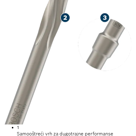
1
Samooštreći vrh za dugotrajne performanse