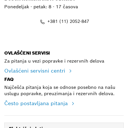
Ponedeljak - petak:
8 - 17 časova
+381 (11) 2052-847
E-mail
OVLAŠĆENI SERVISI
Za pitanja u vezi popravke i rezervnih delova
Ovlašćeni servisni centri
FAQ
Najčešća pitanja koja se odnose posebno na našu
uslugu popravke, preuzimanja i rezervnih delova.
Često postavljana pitanja