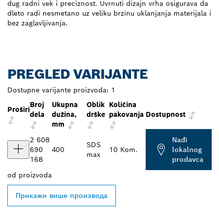
dug radni vek i preciznost. Uvrnuti dizajn vrha osigurava da
dleto radi nesmetano uz veliku brzinu uklanjanja materijala i
bez zaglavljivanja.
PREGLED VARIJANTE
Dostupne varijante proizvoda:
1
Broj
Ukupna
Oblik
Količina
Proširi
dela
dužina,
drške
pakovanja
Dostupnost
mm
2 608
Nađi
SDS
690
400
10 Kom.
lokalnog
max
168
prodavca
od
proizvoda
Прикажи више производа