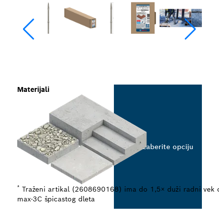
Materijali
Izaberite opciju
*
Traženi artikal (2608690168) ima do 1,5× duži radni vek
max-3C špicastog dleta