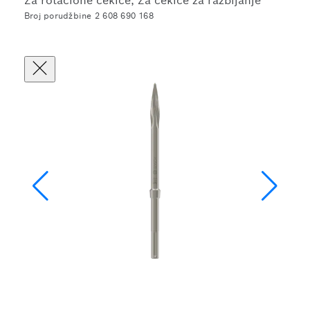
Za rotacione čekiće, Za čekiće za razbijanje
Broj porudžbine 2 608 690 168