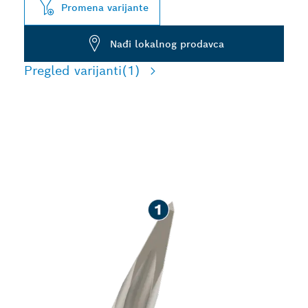
Promena varijante
Nađi lokalnog prodavca
Pregled varijanti
(1)
DUG RADNI VEK PRI
ŠTEMOVANJU BETONA