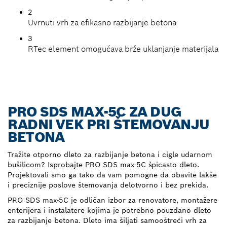
2
Uvrnuti vrh za efikasno razbijanje betona
3
RTec element omogućava brže uklanjanje materijala
PRO SDS MAX-5C ZA DUG
RADNI VEK PRI ŠTEMOVANJU
BETONA
Tražite otporno dleto za razbijanje betona i cigle udarnom
bušilicom? Isprobajte PRO SDS max-5C špicasto dleto.
Projektovali smo ga tako da vam pomogne da obavite lakše
i preciznije poslove štemovanja delotvorno i bez prekida.
PRO SDS max-5C je odličan izbor za renovatore, montažere
enterijera i instalatere kojima je potrebno pouzdano dleto
za razbijanje betona. Dleto ima šiljati samooštreći vrh za