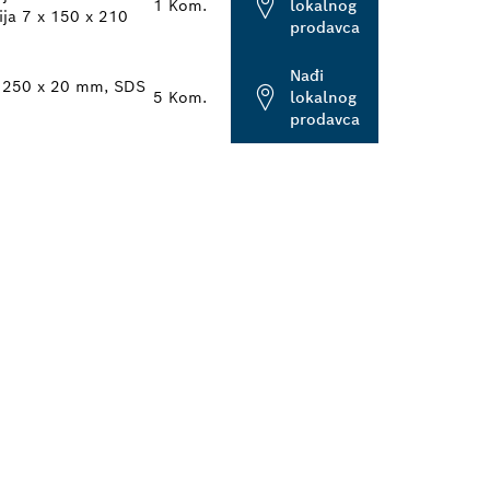
1 Kom.
lokalnog
ija 7 x 150 x 210
prodavca
Nađi
to 250 x 20 mm, SDS
5 Kom.
lokalnog
prodavca