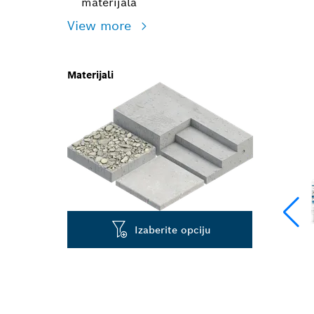
materijala
View more
Materijali
Izaberite opciju