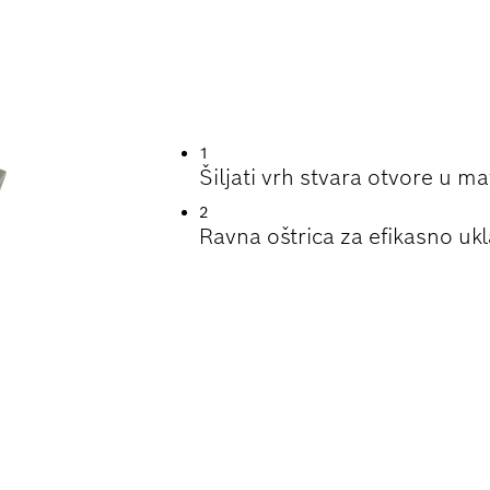
K PRI ŠTEMOVANJ
RŠINA
1
Šiljati vrh stvara otvore u mat
2
Ravna oštrica za efikasno ukl