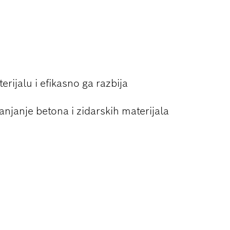
U BETONA I
erijalu i efikasno ga razbija
anjanje betona i zidarskih materijala