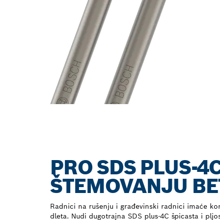
PRO SDS PLUS-4C
ŠTEMOVANJU BET
Radnici na rušenju i građevinski radnici imaće ko
dleta. Nudi dugotrajna SDS plus-4C špicasta i pljo