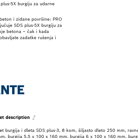
 plus-5X burgiju za udarne
beton i zidane površine: PRO
ljučuje SDS plus-5X burgiju za
nje betona – čak i kada
bavljate zadatke rušenja i
ANTE
et description
et burgija i dleta SDS plus-3, 8 kom, šiljasto dleto 250 mm, rav
m, burgija 5,5 x 100 x 160 mm, burgija 6 x 100 x 160 mm, burg