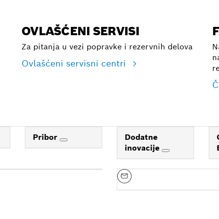
OVLAŠĆENI SERVISI
Za pitanja u vezi popravke i rezervnih delova
N
n
Ovlašćeni servisni centri
r
Č
Pribor
Dodatne
inovacije