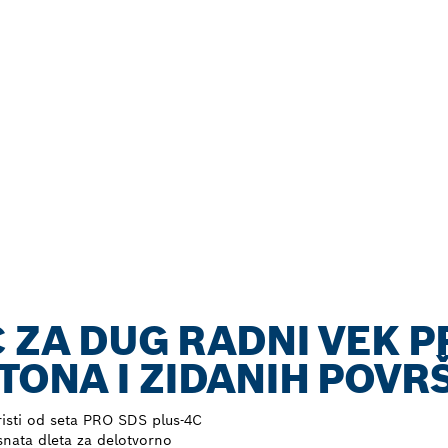
 ZA DUG RADNI VEK P
ONA I ZIDANIH POVR
risti od seta PRO SDS plus-4C
snata dleta za delotvorno