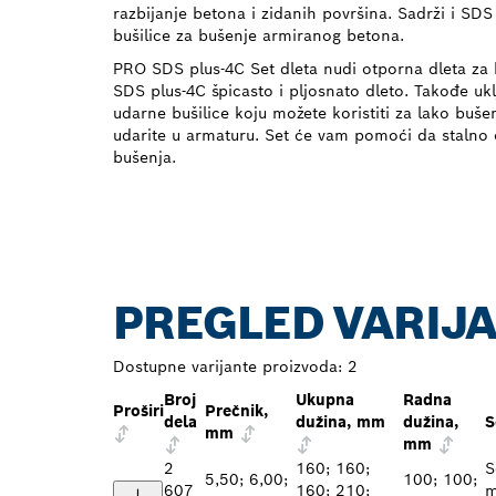
razbijanje betona i zidanih površina. Sadrži i SDS
bušilice za bušenje armiranog betona.
PRO SDS plus-4C Set dleta nudi otporna dleta za 
SDS plus-4C špicasto i pljosnato dleto. Takođe uk
udarne bušilice koju možete koristiti za lako buše
udarite u armaturu. Set će vam pomoći da stalno o
bušenja.
PREGLED VARIJ
Dostupne varijante proizvoda:
2
Broj
Ukupna
Radna
Proširi
Prečnik,
dela
dužina, mm
dužina,
S
mm
mm
2
160; 160;
S
5,50; 6,00;
100; 100;
607
160; 210;
m