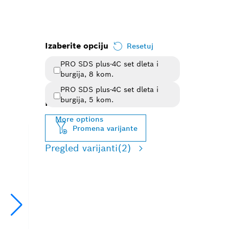
Izaberite opciju
Resetuj
PRO SDS plus-4C set dleta i
burgija, 8 kom.
PRO SDS plus-4C set dleta i
burgija, 5 kom.
Izabrana varijanta
More options
Promena varijante
Pregled varijanti
(2)