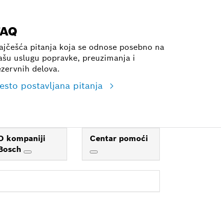
FAQ
ajčešća pitanja koja se odnose posebno na
ašu uslugu popravke, preuzimanja i
ezervnih delova.
esto postavljana pitanja
O kompaniji
Centar pomoći
Bosch