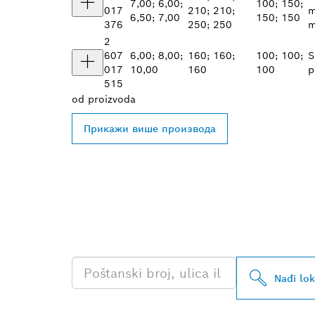
7,00; 6,00;
100; 150;
017
210; 210;
m
6,50; 7,00
150; 150
376
250; 250
2
607
6,00; 8,00;
160; 160;
100; 100;
S
017
10,00
160
100
p
515
od
proizvoda
Прикажи више производа
PRONAĐI NAJ
PROFESSIONA
Nađi lo