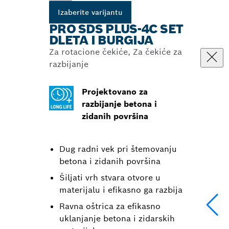
Izaberite varijantu
PRO SDS PLUS-4C SET
DLETA I BURGIJA
Za rotacione čekiće, Za čekiće za
razbijanje
Projektovano za
razbijanje betona i
zidanih površina
Dug radni vek pri štemovanju
betona i zidanih površina
Šiljati vrh stvara otvore u
materijalu i efikasno ga razbija
Ravna oštrica za efikasno
uklanjanje betona i zidarskih