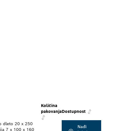
Količina
pakovanja
Dostupnost
no dleto 20 x 250
Nađi
ija 7 x 100 x 160