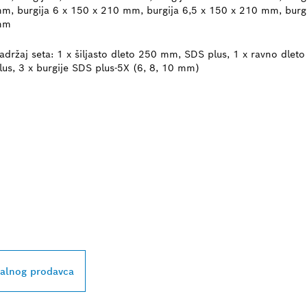
m, burgija 6 x 150 x 210 mm, burgija 6,5 x 150 x 210 mm, burg
mm
adržaj seta: 1 x šiljasto dleto 250 mm, SDS plus, 1 x ravno dle
lus, 3 x burgije SDS plus-5X (6, 8, 10 mm)
BLIŽEG BOSCH
L PRODAVCA
kalnog prodavca