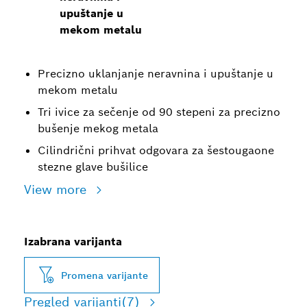
upuštanje u
mekom metalu
Precizno uklanjanje neravnina i upuštanje u
mekom metalu
Tri ivice za sečenje od 90 stepeni za precizno
bušenje mekog metala
Cilindrični prihvat odgovara za šestougaone
stezne glave bušilice
View more
Izabrana varijanta
Promena varijante
Pregled varijanti
(7)