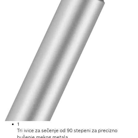
1
Tri ivice za sečenje od 90 stepeni za precizno
bušenje mekog metala