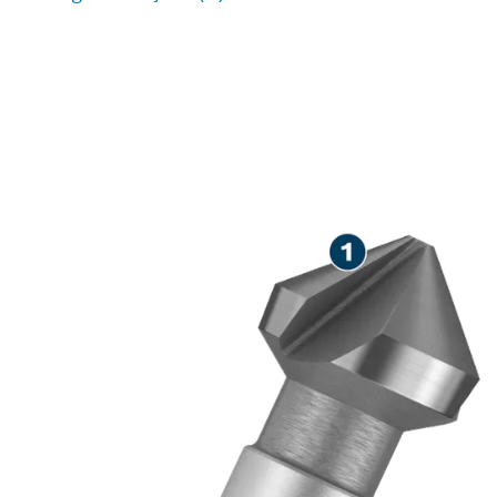
PRECIZNO UKLANJANJE
NERAVNINA I UPUŠTANJE
U MEKOM METALU