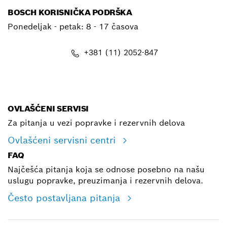
BOSCH KORISNIČKA PODRŠKA
Ponedeljak - petak:
8 - 17 časova
+381 (11) 2052-847
E-mail
OVLAŠĆENI SERVISI
Za pitanja u vezi popravke i rezervnih delova
Ovlašćeni servisni centri
FAQ
Najčešća pitanja koja se odnose posebno na našu
uslugu popravke, preuzimanja i rezervnih delova.
Često postavljana pitanja