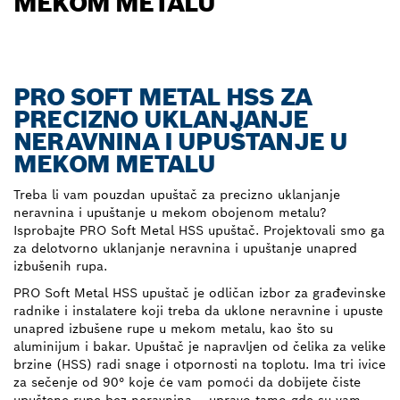
MEKOM METALU
PRO SOFT METAL HSS ZA
PRECIZNO UKLANJANJE
NERAVNINA I UPUŠTANJE U
MEKOM METALU
Treba li vam pouzdan upuštač za precizno uklanjanje
neravnina i upuštanje u mekom obojenom metalu?
Isprobajte PRO Soft Metal HSS upuštač. Projektovali smo ga
za delotvorno uklanjanje neravnina i upuštanje unapred
izbušenih rupa.
PRO Soft Metal HSS upuštač je odličan izbor za građevinske
radnike i instalatere koji treba da uklone neravnine i upuste
unapred izbušene rupe u mekom metalu, kao što su
aluminijum i bakar. Upuštač je napravljen od čelika za velike
brzine (HSS) radi snage i otpornosti na toplotu. Ima tri ivice
za sečenje od 90° koje će vam pomoći da dobijete čiste