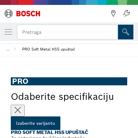
IZABRANA VARIJANTA
PRO Soft Metal HSS upuštač
Pretraga
...
PRO Soft Metal HSS upuštač
PRO
Odaberite specifikaciju
Izaberite varijantu
PRO SOFT METAL HSS UPUŠTAČ