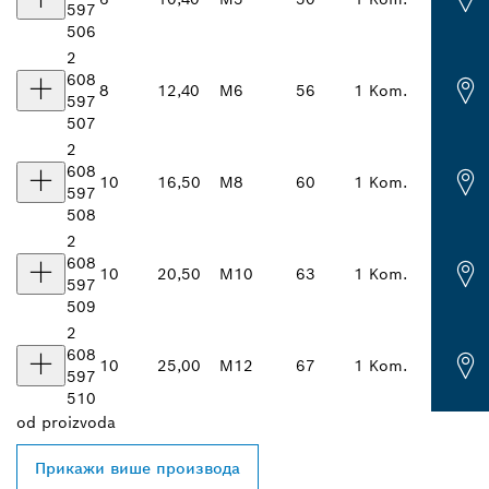
597
506
2
608
8
12,40
M6
56
1 Kom.
597
507
2
608
10
16,50
M8
60
1 Kom.
597
508
2
608
10
20,50
M10
63
1 Kom.
597
509
2
608
10
25,00
M12
67
1 Kom.
597
510
od
proizvoda
Прикажи више производа