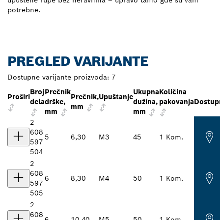
upuštene rupe bez neravnina – upravo tamo gde su vam
potrebne.
PREGLED VARIJANTE
Dostupne varijante proizvoda:
7
Broj
Prečnik
Ukupna
Količina
Proširi
Prečnik,
Upuštanje
dela
drške,
dužina,
pakovanja
Dostup
mm
mm
mm
2
608
5
6,30
M3
45
1 Kom.
597
504
2
608
6
8,30
M4
50
1 Kom.
597
505
2
608
6
10,40
M5
50
1 Kom.