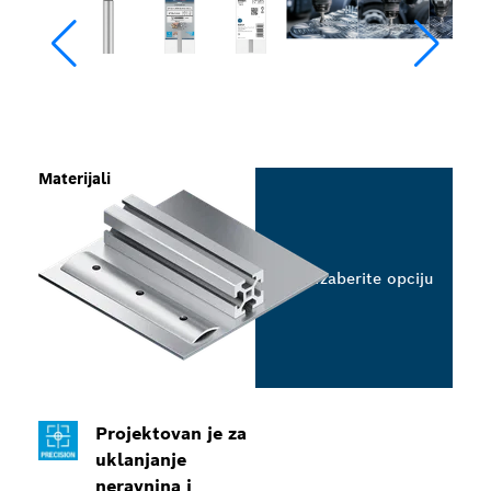
Materijali
Izaberite opciju
Projektovan je za
uklanjanje
neravnina i