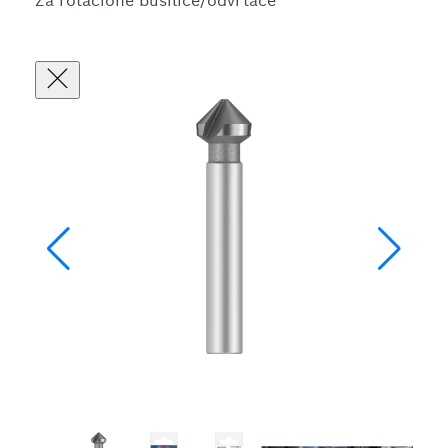
Za rotacione bušilice/odvrtače