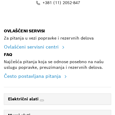
+381 (11) 2052-847
E-mail
OVLAŠĆENI SERVISI
Za pitanja u vezi popravke i rezervnih delova
Ovlašćeni servisni centri
FAQ
Najčešća pitanja koja se odnose posebno na našu
uslugu popravke, preuzimanja i rezervnih delova.
Često postavljana pitanja
Električni alati