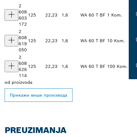
2
608
125
22,23
1,6
WA 60 T BF
1 Kom.
603
172
2
608
125
22,23
1,6
WA 60 T BF
10 Kom.
619
050
2
608
125
22,23
1,6
WA 60 T BF
100 Kom.
626
114
od
proizvoda
Прикажи више производа
PREUZIMANJA