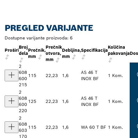
PREGLED VARIJANTE
Dostupne varijante proizvoda:
6
Broj
Prečnik
Količina
Proširi
Prečnik,
Debljina,
Specifikacija
dela
otvora,
pakovanja
Dos
mm
mm
mm
2
608
AS 46 T
115
22,23
1,6
1 Kom.
600
INOX BF
215
2
608
AS 46 T
125
22,23
1,6
1 Kom.
600
INOX BF
220
2
608
115
22,23
1,6
WA 60 T BF
1 Kom.
603
170