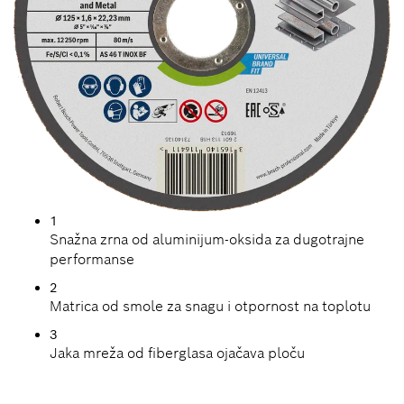
1
Snažna zrna od aluminijum-oksida za dugotrajne
performanse
2
Matrica od smole za snagu i otpornost na toplotu
3
Jaka mreža od fiberglasa ojačava ploču