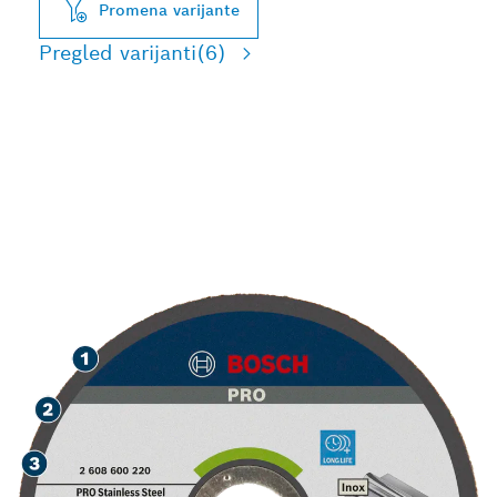
Promena varijante
Pregled varijanti
(6)
DUG RADNI VEK PRI
SEČENJU NERĐAJUĆEG
ČELIKA I METALA