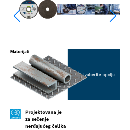
Materijali
Izaberite opciju
Projektovana je
za sečenje
nerđajućeg čelika