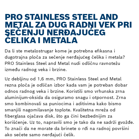
PRO STAINLESS STEEL AND
METAL ZA DUG RADNI VEK PRI
SEČENJU NERĐAJUĆEG
ČELIKA I METALA
Da li ste metalostrugar kome je potrebna efikasna i
dugotrajna ploča za sečenje nerđajućeg čelika i metala?
PRO Stainless Steel and Metal nudi odličnu ravnotežu
između radnog veka i brzine.
Uz debljinu od 1,6 mm, PRO Stainless Steel and Metal
rezna ploča je odličan izbor kada vam je potreban dobar
odnos radnog veka i brzine. Koristili smo vrhunska zrna
aluminijum-oksida da osiguramo snagu i otpornost. Zrna
smo kombinovali sa puniocima i aditivima kako bismo
smanjili nagomilavanje toplote. Kvalitetna mreža od
fiberglasa ojačava disk, što ga čini bezbednijim za
korišćenje. Uz to, napravili smo je tako da ne sadrži gvožđe.
To znači da ne morate da brinete o rđi na radnoj površini
ako sečete samo nerđajući čelik.