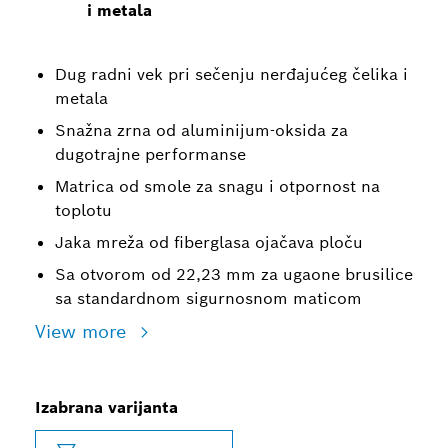
i metala
Dug radni vek pri sečenju nerđajućeg čelika i
metala
Snažna zrna od aluminijum-oksida za
dugotrajne performanse
Matrica od smole za snagu i otpornost na
toplotu
Jaka mreža od fiberglasa ojačava ploču
Sa otvorom od 22,23 mm za ugaone brusilice
sa standardnom sigurnosnom maticom
View more
Izabrana varijanta