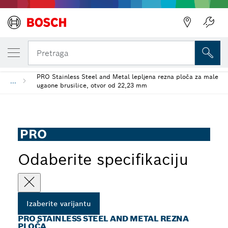
IZABRANA VARIJANTA
PRO Stainless Steel and Metal rezna ploča
Pretraga
PRO Stainless Steel and Metal lepljena rezna ploča za male
...
ugaone brusilice, otvor od 22,23 mm
PRO
Odaberite specifikaciju
Izaberite varijantu
PRO STAINLESS STEEL AND METAL REZNA
PLOČA