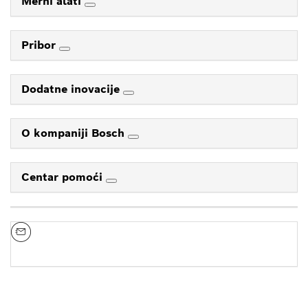
Merni alati
Pribor
Dodatne inovacije
O kompaniji Bosch
Centar pomoći