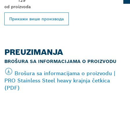
129
od
proizvoda
Прикажи више производа
PREUZIMANJA
BROŠURA SA INFORMACIJAMA O PROIZVODU
Brošura sa informacijama o proizvodu |
PRO Stainless Steel heavy krajnja četkica
(PDF)
PRONAĐI NAJBLIŽEG
BOSCH PROFESSIONAL
PRODAVCA