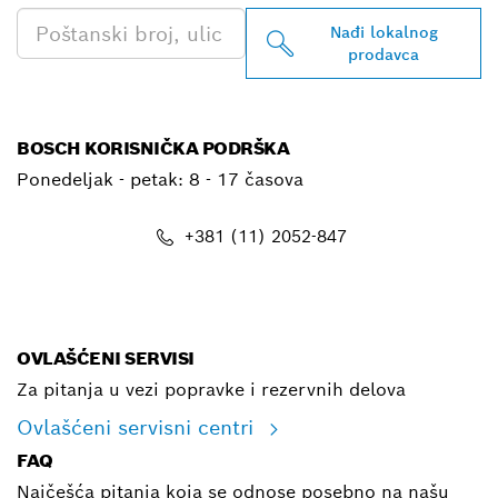
Nađi lokalnog
prodavca
BOSCH KORISNIČKA PODRŠKA
Ponedeljak - petak:
8 - 17 časova
+381 (11) 2052-847
E-mail
OVLAŠĆENI SERVISI
Za pitanja u vezi popravke i rezervnih delova
Ovlašćeni servisni centri
FAQ
Najčešća pitanja koja se odnose posebno na našu