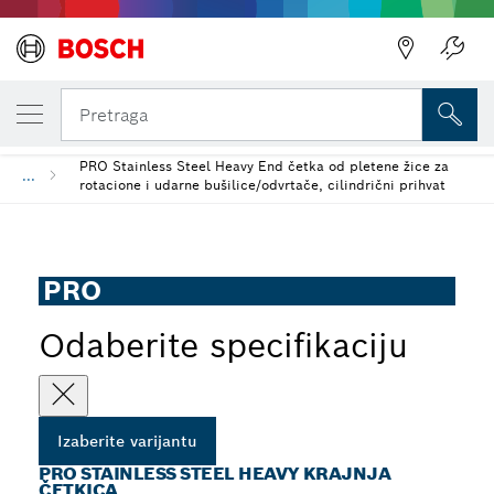
IZABRANA VARIJANTA
PRO Stainless Steel heavy krajnja četkica
Pretraga
PRO Stainless Steel Heavy End četka od pletene žice za
...
rotacione i udarne bušilice/odvrtače, cilindrični prihvat
PRO
Odaberite specifikaciju
Izaberite varijantu
PRO STAINLESS STEEL HEAVY KRAJNJA
ČETKICA