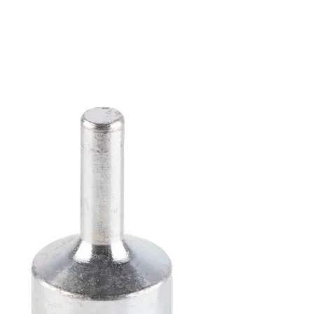
DUG RADNI VEK PRI
ČIŠĆENJU NERĐAJUĆEG
ČELIKA