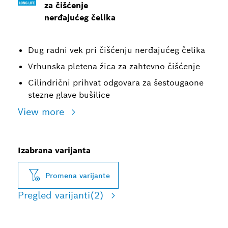
za čišćenje
nerđajućeg čelika
Dug radni vek pri čišćenju nerđajućeg čelika
Vrhunska pletena žica za zahtevno čišćenje
Cilindrični prihvat odgovara za šestougaone
stezne glave bušilice
View more
Izabrana varijanta
Promena varijante
Pregled varijanti
(2)