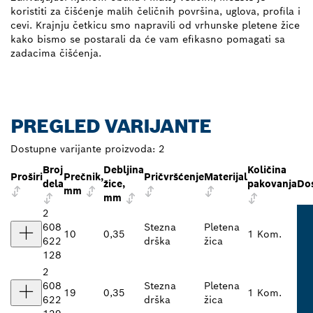
koristiti za čišćenje malih čeličnih površina, uglova, profila i
cevi. Krajnju četkicu smo napravili od vrhunske pletene žice
kako bismo se postarali da će vam efikasno pomagati sa
zadacima čišćenja.
PREGLED VARIJANTE
Dostupne varijante proizvoda:
2
Broj
Debljina
Količina
Proširi
Prečnik,
Pričvršćenje
Materijal
dela
žice,
pakovanja
Do
mm
mm
2
608
Stezna
Pletena
10
0,35
1 Kom.
622
drška
žica
128
2
608
Stezna
Pletena
19
0,35
1 Kom.
622
drška
žica