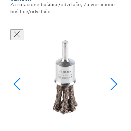
Za rotacione bušilice/odvrtače, Za vibracione
bušilice/odvrtače