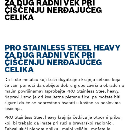
ZA DUG RADNI VEK PRI
ČIŠĆENJU NERĐAJUĆEG
ČELIKA
PRO STAINLESS STEEL HEAVY
ZA DUG RADNI VEK PRI
ČIŠĆENJU NERĐAJUĆEG
ČELIKA
Da li ste metalac koji traži dugotrajnu krajnju četkicu koja
će vam pomoći da dobijete dobru grubu završnu obradu na
malim površinama? Isprobajte PRO Stainless Steel heavy.
Napravili smo je od kvalitetne pletene žice, pa možete biti
sigurni da će se neprestano hvatati u koštac sa poslovima
čišćenja.
PRO Stainless Steel heavy krajnja četkica je otporni pribor
koji bi trebalo da imate pri ruci u bravarskoj radionici.
Zahvaljujući njenom obliku i maloj veličini, možete je