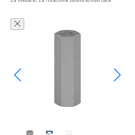
Za mešače, Za rotacione bušilice/odvrtače