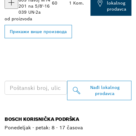
609
navoj M14
60
1 Kom.
lokalnog
201
na 5/8'-16
prodavca
039
UN-2a
od
proizvoda
Прикажи више производа
PRONAĐI NAJBLIŽEG
BOSCH PROFESSIONAL
PRODAVCA
Nađi lokalnog
prodavca
BOSCH KORISNIČKA PODRŠKA
Ponedeljak - petak:
8 - 17 časova