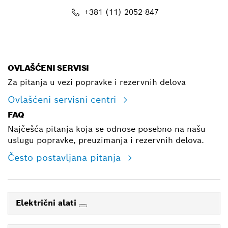
+381 (11) 2052-847
E-mail
OVLAŠĆENI SERVISI
Za pitanja u vezi popravke i rezervnih delova
Ovlašćeni servisni centri
FAQ
Najčešća pitanja koja se odnose posebno na našu
uslugu popravke, preuzimanja i rezervnih delova.
Često postavljana pitanja
Električni alati