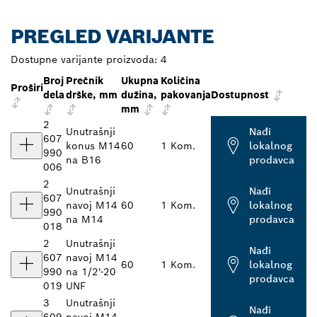
PREGLED VARIJANTE
Dostupne varijante proizvoda:
4
Broj
Prečnik
Ukupna
Količina
Proširi
dela
drške, mm
dužina,
pakovanja
Dostupnost
mm
2
Unutrašnji
Nađi
607
konus M14
60
1 Kom.
lokalnog
990
na B16
prodavca
006
2
Unutrašnji
Nađi
607
navoj M14
60
1 Kom.
lokalnog
990
na M14
prodavca
018
2
Unutrašnji
Nađi
607
navoj M14
60
1 Kom.
lokalnog
990
na 1/2'-20
prodavca
019
UNF
3
Unutrašnji
Nađi