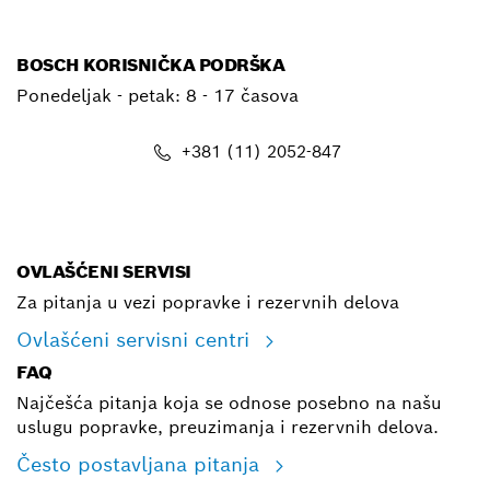
BOSCH KORISNIČKA PODRŠKA
Ponedeljak - petak:
8 - 17 časova
+381 (11) 2052-847
E-mail
OVLAŠĆENI SERVISI
Za pitanja u vezi popravke i rezervnih delova
Ovlašćeni servisni centri
FAQ
Najčešća pitanja koja se odnose posebno na našu
uslugu popravke, preuzimanja i rezervnih delova.
Često postavljana pitanja