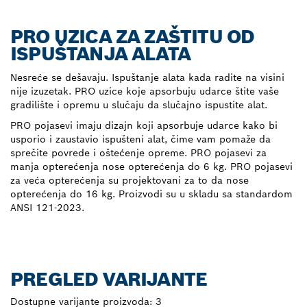
PRO UZICA ZA ZAŠTITU OD
ISPUŠTANJA ALATA
Nesreće se dešavaju. Ispuštanje alata kada radite na visini
nije izuzetak. PRO uzice koje apsorbuju udarce štite vaše
gradilište i opremu u slučaju da slučajno ispustite alat.
PRO pojasevi imaju dizajn koji apsorbuje udarce kako bi
usporio i zaustavio ispušteni alat, čime vam pomaže da
sprečite povrede i oštećenje opreme. PRO pojasevi za
manja opterećenja nose opterećenja do 6 kg. PRO pojasevi
za veća opterećenja su projektovani za to da nose
opterećenja do 16 kg. Proizvodi su u skladu sa standardom
ANSI 121-2023.
PREGLED VARIJANTE
Dostupne varijante proizvoda:
3