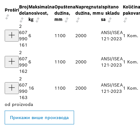
Broj
Maksimalna
Opuštena
Napregnuta
Ispitano
Količin
Proširi
dela
nosivost,
dužina,
dužina, mm
u skladu
pakova
kg
mm
sa
2
607
ANSI/ISEA
6
1100
2000
1 Kom.
990
121-2023
161
2
607
ANSI/ISEA
6
1100
2000
1 Kom.
990
121-2023
162
2
607
ANSI/ISEA
16
1100
2000
1 Kom.
990
121-2023
163
od
proizvoda
Прикажи више производа