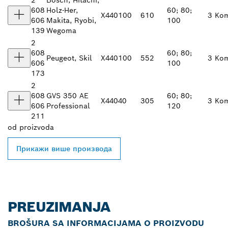
2
Bosch, Hitachi,
608
Holz-Her,
60; 80;
X440
100
610
3 Ko
606
Makita, Ryobi,
100
139
Wegoma
2
608
60; 80;
Peugeot, Skil
X440
100
552
3 Ko
606
100
173
2
608
GVS 350 AE
60; 80;
X440
40
305
3 Ko
606
Professional
120
211
od
proizvoda
Прикажи више производа
PREUZIMANJA
BROŠURA SA INFORMACIJAMA O PROIZVODU