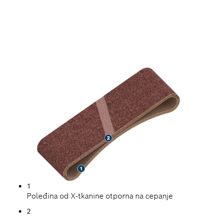
DUG RADNI VEK
PRILIKOM BRUŠENJA
DRVETA I FARBE
1
Poleđina od X-tkanine otporna na cepanje
2