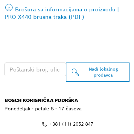
Brošura sa informacijama o proizvodu |
PRO X440 brusna traka (PDF)
PRONAĐI NAJBLIŽEG
BOSCH PROFESSIONAL
PRODAVCA
Nađi lokalnog
prodavca
BOSCH KORISNIČKA PODRŠKA
Ponedeljak - petak:
8 - 17 časova
+381 (11) 2052-847