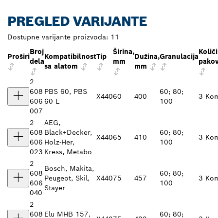
PREGLED VARIJANTE
Dostupne varijante proizvoda:
11
Broj
Širina,
Količ
Proširi
Kompatibilnost
Tip
Dužina,
Granulacija
dela
mm
pakov
sa alatom
mm
2
608
PBS 60, PBS
60; 80;
X440
60
400
3 Ko
606
60 E
100
007
2
AEG,
608
Black+Decker,
60; 80;
X440
65
410
3 Ko
606
Holz-Her,
100
023
Kress, Metabo
2
Bosch, Makita,
608
60; 80;
Peugeot, Skil,
X440
75
457
3 Ko
606
100
Stayer
040
2
608
Elu MHB 157,
60; 80;