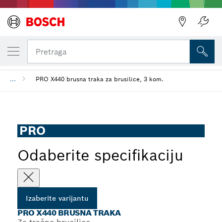
IZABRANA VARIJANTA
PRO X440 brusna traka
Pretraga
...
PRO X440 brusna traka za brusilice, 3 kom.
PRO
Odaberite specifikaciju
Izaberite varijantu
PRO X440 BRUSNA TRAKA