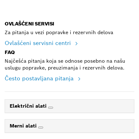
E-mail
OVLAŠĆENI SERVISI
Za pitanja u vezi popravke i rezervnih delova
Ovlašćeni servisni centri
FAQ
Najčešća pitanja koja se odnose posebno na našu
uslugu popravke, preuzimanja i rezervnih delova.
Često postavljana pitanja
Električni alati
Merni alati