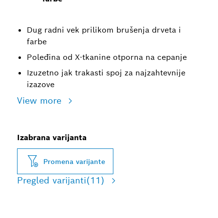
Dug radni vek prilikom brušenja drveta i
farbe
Poleđina od X-tkanine otporna na cepanje
Izuzetno jak trakasti spoj za najzahtevnije
izazove
View more
Izabrana varijanta
Promena varijante
Pregled varijanti
(11)