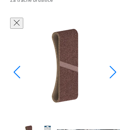
Za tračne brusilice