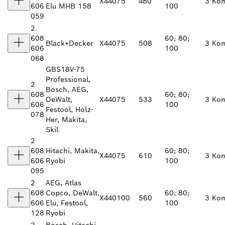
X440
75
480
3 Ko
606
Elu MHB 158
100
059
2
608
60; 80;
Black+Decker
X440
75
508
3 Ko
606
100
068
GBS18V-75
Professional,
2
Bosch, AEG,
608
60; 80;
DeWalt,
X440
75
533
3 Ko
606
100
Festool, Holz-
078
Her, Makita,
Skil
2
608
Hitachi, Makita,
60; 80;
X440
75
610
3 Ko
606
Ryobi
100
095
2
AEG, Atlas
608
Copco, DeWalt,
60; 80;
X440
100
560
3 Ko
606
Elu, Festool,
100
128
Ryobi