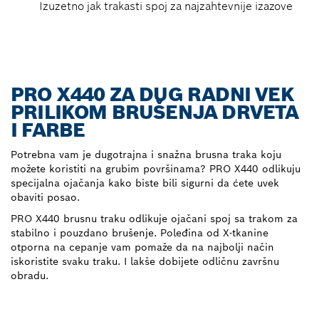
Izuzetno jak trakasti spoj za najzahtevnije izazove
PRO X440 ZA DUG RADNI VEK
PRILIKOM BRUŠENJA DRVETA
I FARBE
Potrebna vam je dugotrajna i snažna brusna traka koju
možete koristiti na grubim površinama? PRO X440 odlikuju
specijalna ojačanja kako biste bili sigurni da ćete uvek
obaviti posao.
PRO X440 brusnu traku odlikuje ojačani spoj sa trakom za
stabilno i pouzdano brušenje. Poleđina od X-tkanine
otporna na cepanje vam pomaže da na najbolji način
iskoristite svaku traku. I lakše dobijete odličnu završnu
obradu.