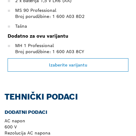
2 x baterija 1,5 V LR6 (AA)
MS 90 Professional
Broj porudžbine: 1 600 A03 8D2
Tašna
Dodatno za ovu varijantu
MH 1 Professional
Broj porudžbine: 1 600 A03 8CY
Izaberite varijantu
TEHNIČKI PODACI
DODATNI PODACI
AC napon
600 V
Rezolucija AC napona