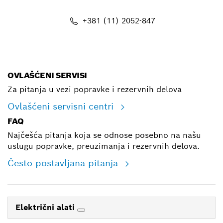
+381 (11) 2052-847
E-mail
OVLAŠĆENI SERVISI
Za pitanja u vezi popravke i rezervnih delova
Ovlašćeni servisni centri
FAQ
Najčešća pitanja koja se odnose posebno na našu
uslugu popravke, preuzimanja i rezervnih delova.
Često postavljana pitanja
Električni alati