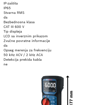
IP-zaštita
IP65
Stvarna RMS
da
Bezbednosna klasa
CAT III 600 V
Tip displeja
LCD sa inverznim prikazom
Zvučne povratne informacije
da
Opseg merenja za frekvenciju
50 kHz ACV / 2 kHz ACA
Detekcija prekida kabla
ne