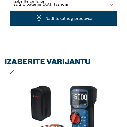
Izaberite varijantu
Dropdown
Nađi lokalnog prodavca
closed
IZABERITE VARIJANTU
VAŠ IZBOR