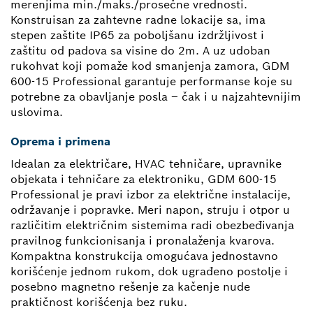
merenjima min./maks./prosečne vrednosti.
Konstruisan za zahtevne radne lokacije sa, ima
stepen zaštite IP65 za poboljšanu izdržljivost i
zaštitu od padova sa visine do 2m. A uz udoban
rukohvat koji pomaže kod smanjenja zamora, GDM
600-15 Professional garantuje performanse koje su
potrebne za obavljanje posla – čak i u najzahtevnijim
uslovima.
Oprema i primena
Idealan za električare, HVAC tehničare, upravnike
objekata i tehničare za elektroniku, GDM 600-15
Professional je pravi izbor za električne instalacije,
održavanje i popravke. Meri napon, struju i otpor u
različitim električnim sistemima radi obezbeđivanja
pravilnog funkcionisanja i pronalaženja kvarova.
Kompaktna konstrukcija omogućava jednostavno
korišćenje jednom rukom, dok ugrađeno postolje i
posebno magnetno rešenje za kačenje nude
praktičnost korišćenja bez ruku.