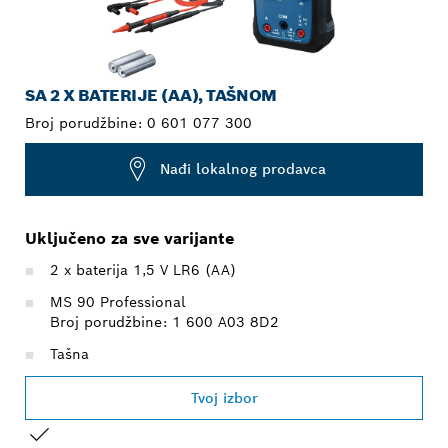
SA 2 X BATERIJE (AA), TAŠNOM
Broj porudžbine:
0 601 077 300
Nađi lokalnog prodavca
Uključeno za sve varijante
2 x baterija 1,5 V LR6 (AA)
MS 90 Professional
Broj porudžbine: 1 600 A03 8D2
Tašna
Tvoj izbor