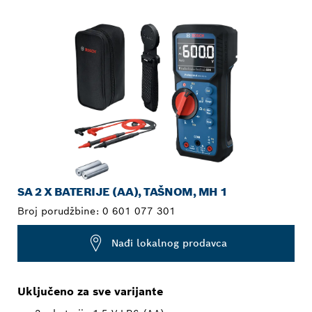
VAŠ IZBOR
SA 2 X BATERIJE (AA), TAŠNOM, MH 1
Broj porudžbine:
0 601 077 301
Nađi lokalnog prodavca
Uključeno za sve varijante