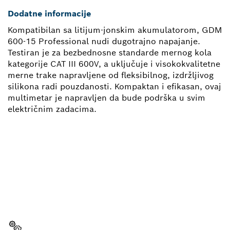
Dodatne informacije
Kompatibilan sa litijum-jonskim akumulatorom, GDM
600-15 Professional nudi dugotrajno napajanje.
Testiran je za bezbednosne standarde mernog kola
kategorije CAT III 600V, a uključuje i visokokvalitetne
merne trake napravljene od fleksibilnog, izdržljivog
silikona radi pouzdanosti. Kompaktan i efikasan, ovaj
multimetar je napravljen da bude podrška u svim
električnim zadacima.
POTREBAN TI JE REZERVNI
DEO?
Ovde ćeš brzo i lako pronaći odgovarajuće rezervne
delove za svoj profesionalni Bosch alat.