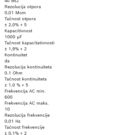
40 MΩ
Rezolucija otpora
0,01 Mom
Tačnost otpora
± 2,0% + 5
Kapacitivnost
1000 µF
Tačnost kapacitativnosti
± 1,9% + 2
Kontinuitet
da
Rezolucija kontinuiteta
0.1 Ohm
Tačnost kontinuiteta
± 1.0 % + 5
Frekvencija AC min.
600
Frekvencija AC maks.
10
Rezolucija frekvencije
0,01 Hz
Tačnost frekvencije
± 0,1% + 2