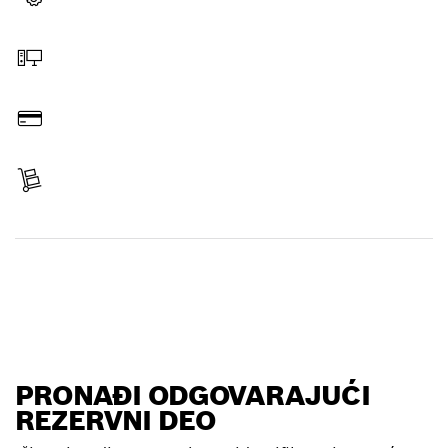
Izaberi rezervni deo
Poruči na mreži
Plati
Primi svoj predmet
Pronađi rezervni deo
PRONAĐI ODGOVARAJUĆI
REZERVNI DEO