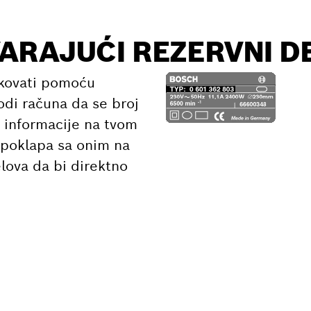
ARAJUĆI REZERVNI D
ikovati pomoću
odi računa da se broj
 informacije na tvom
e poklapa sa onim na
elova da bi direktno