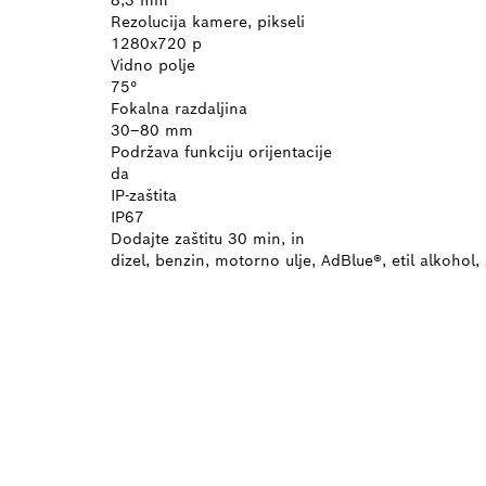
Rezolucija kamere, pikseli
1280x720 p
Vidno polje
75°
Fokalna razdaljina
30–80 mm
Podržava funkciju orijentacije
da
IP-zaštita
IP67
Dodajte zaštitu 30 min, in
dizel, benzin, motorno ulje, AdBlue®, etil alkohol,
POTREB