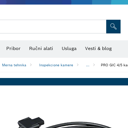
Pribor za višenamenski alat
Listovi testere i testere za otvore
Brusne mreže, brusni listovi i b
Termo kamere i detektori
Laseri za ukrštene linije
Pribor
Ručni alati
Usluga
Vesti & blog
Merna tehnika
Inspekcione kamere
...
PRO GIC 4/5 ka