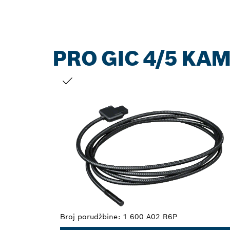
PRO GIC 4/5 KAM
VAŠ IZBOR
Broj porudžbine:
1 600 A02 R6P