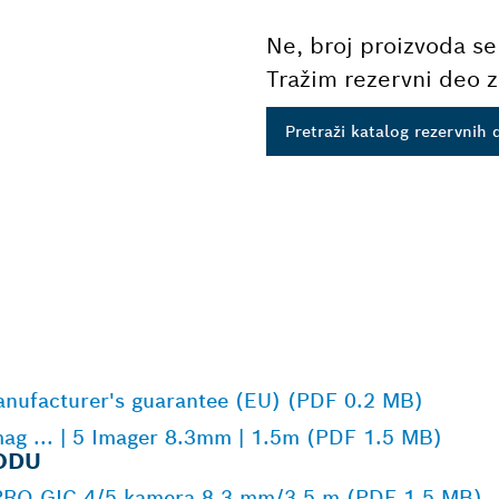
Ne, broj proizvoda se
Tražim rezervni deo z
Pretraži katalog rezervnih 
Manufacturer's guarantee (EU) (PDF 0.2 MB)
mag ... | 5 Imager 8.3mm | 1.5m (PDF 1.5 MB)
ODU
 PRO GIC 4/5 kamera 8,3 mm/3,5 m (PDF 1,5 MB)