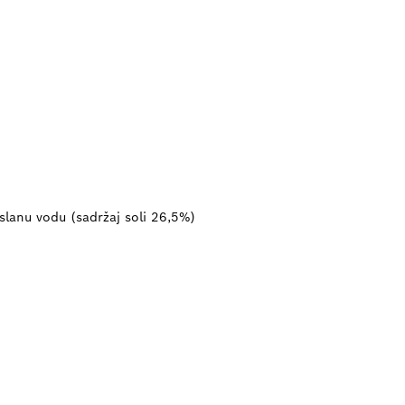
 slanu vodu (sadržaj soli 26,5%)
AN TI JE REZERVNI D