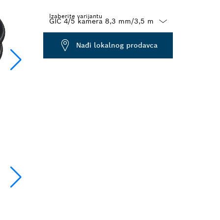
Izaberite varijantu
Dropdown
Nađi lokalnog prodavca
closed