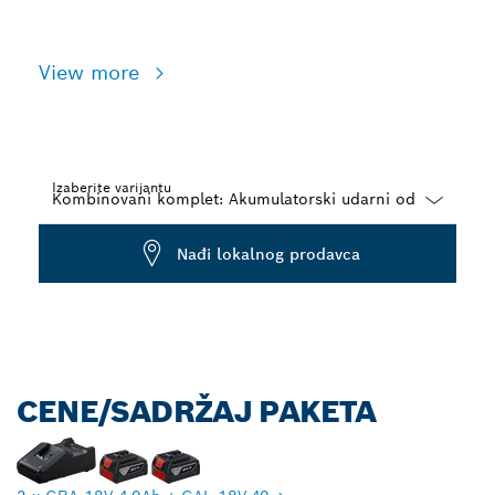
View more
Izaberite varijantu
Dropdown
Nađi lokalnog prodavca
closed
CENE/SADRŽAJ PAKETA