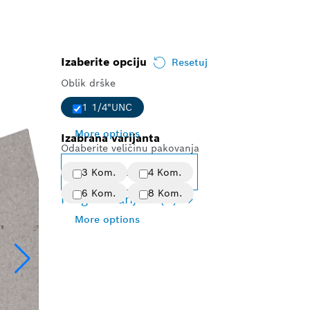
Izaberite opciju
Resetuj
Oblik drške
1 1/4"UNC
More options
Izabrana varijanta
Odaberite veličinu pakovanja
Promena varijante
3 Kom.
4 Kom.
6 Kom.
8 Kom.
Pregled varijanti
(9)
More options