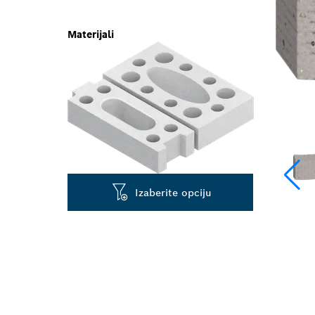
Materijali
Izaberite opciju
DUG RADNI VE