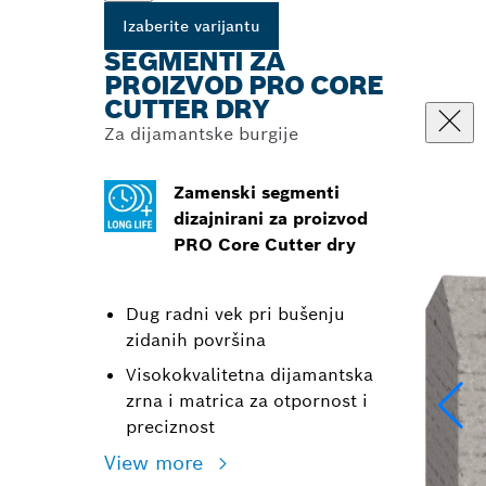
Izaberite varijantu
SEGMENTI ZA
PROIZVOD PRO CORE
CUTTER DRY
Za dijamantske burgije
Zamenski segmenti
dizajnirani za proizvod
PRO Core Cutter dry
Dug radni vek pri bušenju
zidanih površina
Visokokvalitetna dijamantska
zrna i matrica za otpornost i
preciznost
View more