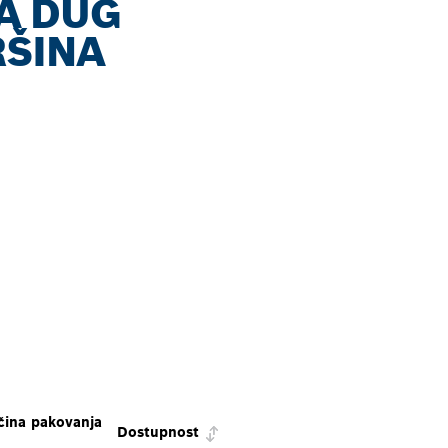
ZA DUG
RŠINA
čina pakovanja
Dostupnost