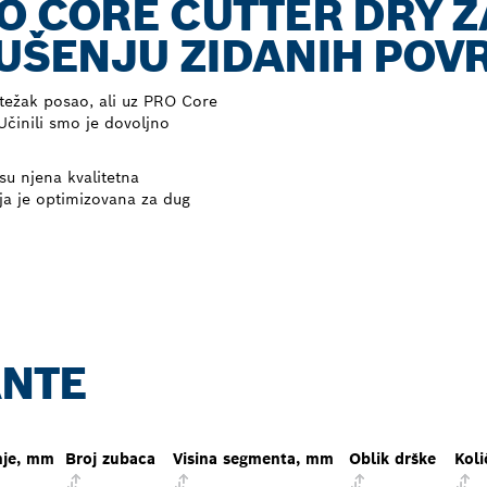
O CORE CUTTER DRY 
BUŠENJU ZIDANIH POV
 težak posao, ali uz PRO Core
Učinili smo je dovoljno
su njena kvalitetna
ja je optimizovana za dug
ANTE
nje, mm
Broj zubaca
Visina segmenta, mm
Oblik drške
Koli