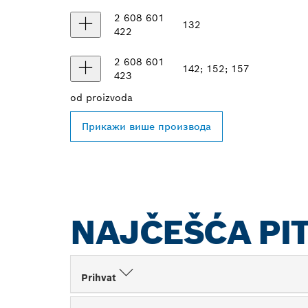
2 608 601
132
422
2 608 601
142; 152; 157
423
od
proizvoda
Прикажи више производа
NAJČEŠĆA PI
Prihvat