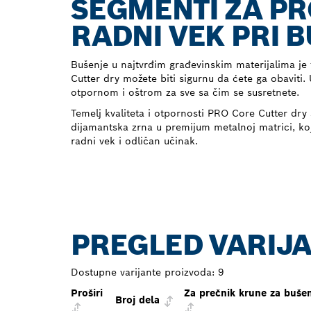
SEGMENTI ZA PR
RADNI VEK PRI 
Bušenje u najtvrđim građevinskim materijalima je
Cutter dry možete biti sigurnu da ćete ga obaviti. 
otpornom i oštrom za sve sa čim se susretnete.
Temelj kvaliteta i otpornosti PRO Core Cutter dry 
dijamantska zrna u premijum metalnoj matrici, ko
radni vek i odličan učinak.
PREGLED VARIJ
Dostupne varijante proizvoda:
9
Proširi
Za prečnik krune za buše
Broj dela