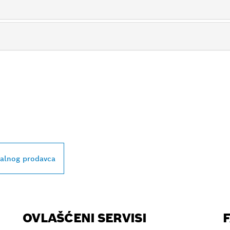
BLIŽEG BOSCH
L PRODAVCA
kalnog prodavca
OVLAŠĆENI SERVISI