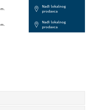
Nađi lokalnog
om.
prodavca
Nađi lokalnog
om.
prodavca