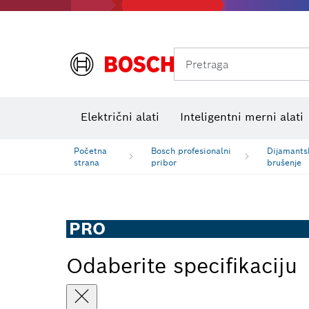
Pretraga
Električni alati
Inteligentni merni alati
Početna
Bosch profesionalni
Dijamantsk
strana
pribor
brušenje
PRO
Odaberite specifikaciju