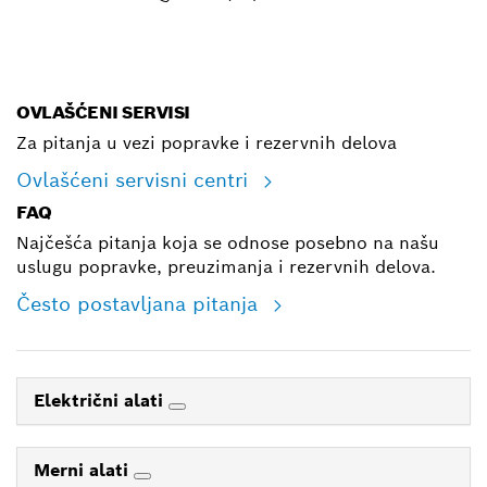
E-mail
OVLAŠĆENI SERVISI
Za pitanja u vezi popravke i rezervnih delova
Ovlašćeni servisni centri
FAQ
Najčešća pitanja koja se odnose posebno na našu
uslugu popravke, preuzimanja i rezervnih delova.
Često postavljana pitanja
Električni alati
Merni alati