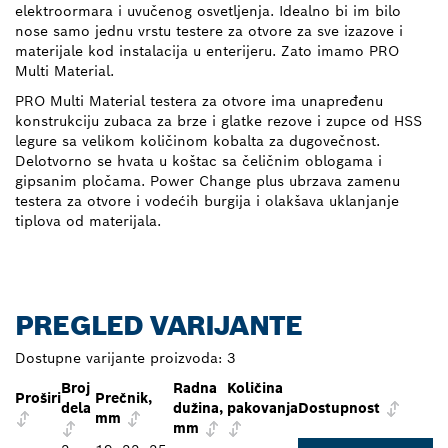
elektroormara i uvučenog osvetljenja. Idealno bi im bilo
nose samo jednu vrstu testere za otvore za sve izazove i
materijale kod instalacija u enterijeru. Zato imamo PRO
Multi Material.
PRO Multi Material testera za otvore ima unapređenu
konstrukciju zubaca za brze i glatke rezove i zupce od HSS
legure sa velikom količinom kobalta za dugovečnost.
Delotvorno se hvata u koštac sa čeličnim oblogama i
gipsanim pločama. Power Change plus ubrzava zamenu
testera za otvore i vodećih burgija i olakšava uklanjanje
tiplova od materijala.
PREGLED VARIJANTE
Dostupne varijante proizvoda:
3
Broj
Radna
Količina
Proširi
Prečnik,
dela
dužina,
pakovanja
Dostupnost
mm
mm