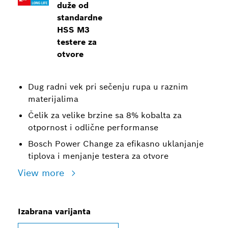
duže od
standardne
HSS M3
testere za
otvore
Dug radni vek pri sečenju rupa u raznim
materijalima
Čelik za velike brzine sa 8% kobalta za
otpornost i odlične performanse
Bosch Power Change za efikasno uklanjanje
tiplova i menjanje testera za otvore
View more
Izabrana varijanta