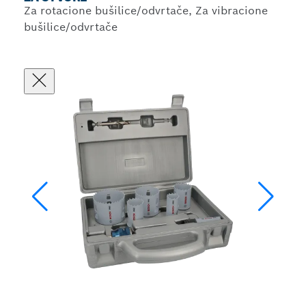
Za rotacione bušilice/odvrtače, Za vibracione
bušilice/odvrtače