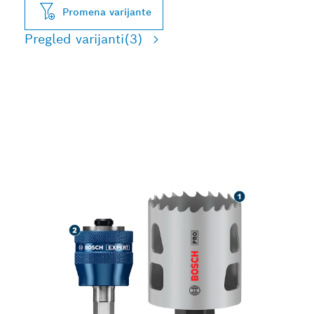
Promena varijante
Pregled varijanti
(3)
DUG RADNI VEK PRI
SEČENJU RUPA U
RAZNIM MATERIJALIMA