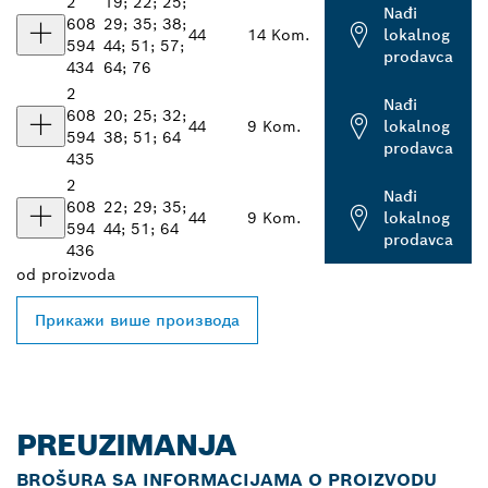
2
19; 22; 25;
Nađi
608
29; 35; 38;
44
14 Kom.
lokalnog
594
44; 51; 57;
prodavca
434
64; 76
2
Nađi
608
20; 25; 32;
44
9 Kom.
lokalnog
594
38; 51; 64
prodavca
435
2
Nađi
608
22; 29; 35;
44
9 Kom.
lokalnog
594
44; 51; 64
prodavca
436
od
proizvoda
Прикажи више производа
PREUZIMANJA
BROŠURA SA INFORMACIJAMA O PROIZVODU