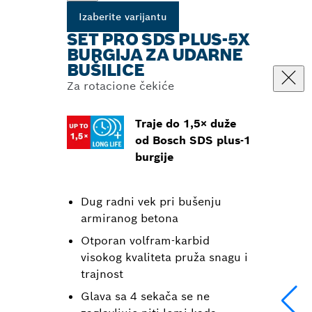
Izaberite varijantu
SET PRO SDS PLUS-5X
BURGIJA ZA UDARNE
BUŠILICE
Za rotacione čekiće
Traje do 1,5× duže
od Bosch SDS plus-1
burgije
Dug radni vek pri bušenju
armiranog betona
Otporan volfram-karbid
visokog kvaliteta pruža snagu i
trajnost
Glava sa 4 sekača se ne