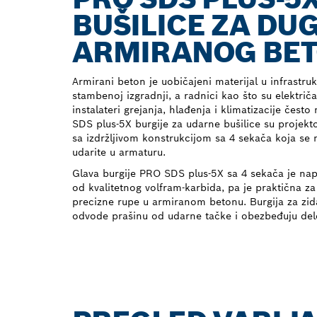
BUŠILICE ZA D
ARMIRANOG BE
Armirani beton je uobičajeni materijal u infrastruk
stambenoj izgradnji, a radnici kao što su električar
instalateri grejanja, hlađenja i klimatizacije čes
SDS plus-5X burgije za udarne bušilice su projekt
sa izdržljivom konstrukcijom sa 4 sekača koja se n
udarite u armaturu.
Glava burgije PRO SDS plus-5X sa 4 sekača je na
od kvalitetnog volfram-karbida, pa je praktična za
precizne rupe u armiranom betonu. Burgija za zid
odvode prašinu od udarne tačke i obezbeđuju del