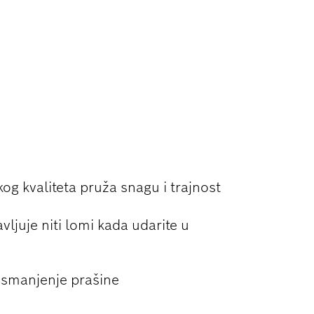
ARMIRANOG
og kvaliteta pruža snagu i trajnost
vljuje niti lomi kada udarite u
o smanjenje prašine