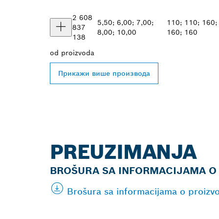
2 608
5,50; 6,00; 7,00;
110; 110; 160;
837
8,00; 10,00
160; 160
138
od
proizvoda
Прикажи више производа
PREUZIMANJA
BROŠURA SA INFORMACIJAMA O
Brošura sa informacijama o proizv