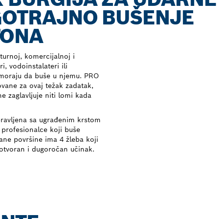
UGOTRAJNO BUŠENJE
TONA
turnoj, komercijalnoj i
i, vodoinstalateri ili
to moraju da buše u njemu. PRO
ovane za ovaj težak zadatak,
e zaglavljuje niti lomi kada
pravljena sa ugrađenim krstom
 profesionalce koji buše
ane površine ima 4 žleba koji
otvoran i dugoročan učinak.