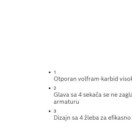
EK PRI BUŠENJU 
1
Otporan volfram-karbid visok
2
Glava sa 4 sekača se ne zagla
armaturu
3
Dizajn sa 4 žleba za efikasn