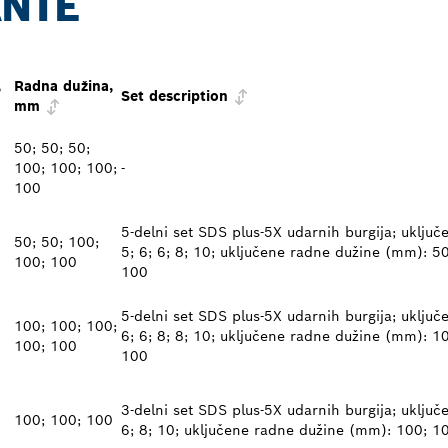
ANTE
,
Radna dužina,
Set description
mm
50; 50; 50;
100; 100; 100;
-
100
5-delni set SDS plus-5X udarnih burgija; uključ
50; 50; 100;
5; 6; 6; 8; 10; uključene radne dužine (mm): 5
100; 100
100
5-delni set SDS plus-5X udarnih burgija; uključ
100; 100; 100;
6; 6; 8; 8; 10; uključene radne dužine (mm): 1
100; 100
100
3-delni set SDS plus-5X udarnih burgija; uključ
100; 100; 100
6; 8; 10; uključene radne dužine (mm): 100; 1