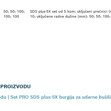
50; 50; 100;
SDS plus-5X set od 5 kom; uključeni prečnici (m
100; 100
10; uključene radne dužine (mm): 50; 50; 100;
 PROIZVODU
odu | Set PRO SDS plus-5X burgija za udarne bušil