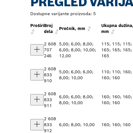
PREGLED VARIJ
Dostupne varijante proizvoda:
5
Proširi
Broj
Ukupna dužina
Prečnik, mm
dela
mm
2 608
5,00; 6,00; 8,00;
115; 115; 115;
707
6,00; 8,00; 10,00;
165; 165; 165;
246
12,00
165
2 608
5,00; 6,00; 6,00;
110; 110; 160;
833
8,00; 10,00
160; 160
910
2 608
6,00; 6,00; 8,00;
160; 160; 160;
833
8,00; 10,00
160; 160
911
2 608
833
6,00; 8,00; 10,00
160; 160; 160
912