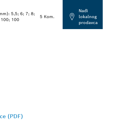
Nađi
m): 5,5; 6; 7; 8;
5 Kom.
lokalnog
 100; 100
prodavca
ice (PDF)