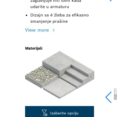
zaglavljuje niti lomi kada
udarite u armaturu
Dizajn sa 4 žleba za efikasno
smanjenje prašine
View more
Materijali
Izaberite opciju