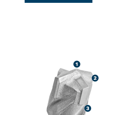
DUG RADNI V
BETONA