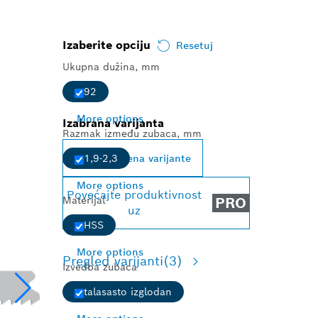
Izaberite opciju
Resetuj
Ukupna dužina, mm
92
More options
Izabrana varijanta
Razmak između zubaca, mm
Promena varijante
1,9-2,3
More options
Povećajte produktivnost
Materijal
PRO
uz
HSS
More options
Pregled varijanti
(3)
Izvedba zubaca
talasasto izglodan