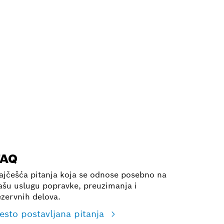
FAQ
ajčešća pitanja koja se odnose posebno na
ašu uslugu popravke, preuzimanja i
ezervnih delova.
esto postavljana pitanja