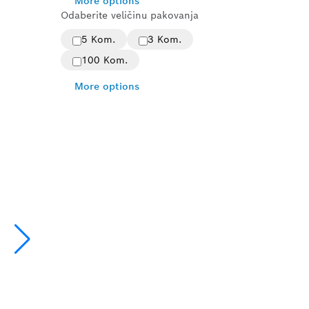
More options
Odaberite veličinu pakovanja
5 Kom.
3 Kom.
100 Kom.
More options