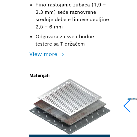
Fino rastojanje zubaca (1,9 –
2,3 mm) seče raznovrsne
srednje debele limove debljine
2,5 – 6 mm
Odgovara za sve ubodne
testere sa T držačem
View more
Materijali