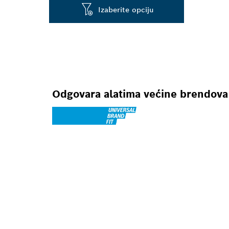
Izaberite opciju
Odgovara alatima većine brendova