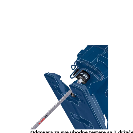
Odgovara za sve ubodne testere sa T drža