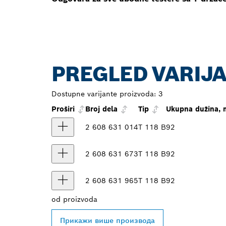
PREGLED VARIJ
Dostupne varijante proizvoda:
3
Proširi
Broj dela
Tip
Ukupna dužina,
2 608 631 014
T 118 B
92
2 608 631 673
T 118 B
92
2 608 631 965
T 118 B
92
od
proizvoda
Прикажи више производа