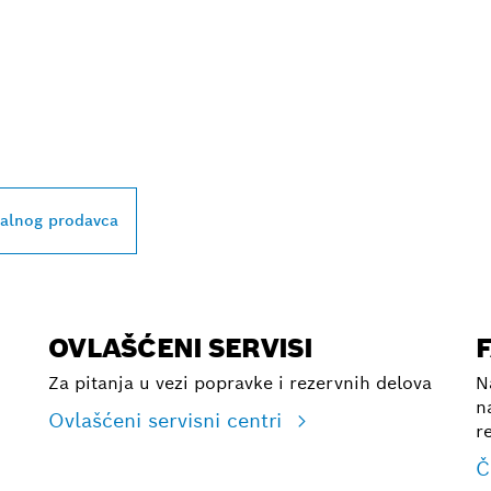
BLIŽEG BOSCH
L PRODAVCA
kalnog prodavca
OVLAŠĆENI SERVISI
Za pitanja u vezi popravke i rezervnih delova
N
n
Ovlašćeni servisni centri
r
Č