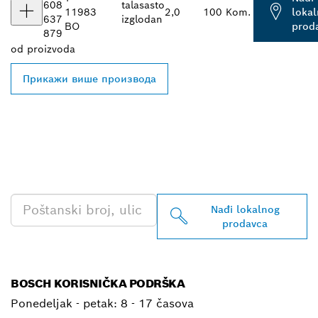
608
talasasto
119
83
2,0
100 Kom.
loka
637
izglodan
BO
prod
879
od
proizvoda
Прикажи више производа
PRONAĐI NAJBLIŽEG
BOSCH PROFESSIONAL
PRODAVCA
Nađi lokalnog
prodavca
BOSCH KORISNIČKA PODRŠKA
Ponedeljak - petak:
8 - 17 časova