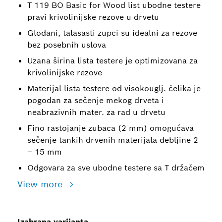
T 119 BO Basic for Wood list ubodne testere
pravi krivolinijske rezove u drvetu
Glodani, talasasti zupci su idealni za rezove
bez posebnih uslova
Uzana širina lista testere je optimizovana za
krivolinijske rezove
Materijal lista testere od visokouglj. čelika je
pogodan za sečenje mekog drveta i
neabrazivnih mater. za rad u drvetu
Fino rastojanje zubaca (2 mm) omogućava
sečenje tankih drvenih materijala debljine 2
– 15 mm
Odgovara za sve ubodne testere sa T držačem
View more
Izabrana varijanta