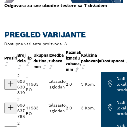
Odgovara za sve ubodne testere sa T držačem
PREGLED VARIJANTE
Dostupne varijante proizvoda:
3
Razmak
Broj
Ukupna
Izvedba
Količina
Proširi
Tip
između
dela
dužina,
zubaca
pakovanja
Dostupnost
zubaca,
mm
mm
2
T
Nađi
608
talasasto
119
83
2,0
5 Kom.
loka
630
izglodan
BO
prod
310
2
T
Nađi
608
talasasto
119
83
2,0
3 Kom.
loka
637
izglodan
BO
prod
788
2
T
Nađi