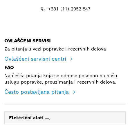
+381 (11) 2052-847
E-mail
OVLAŠĆENI SERVISI
Za pitanja u vezi popravke i rezervnih delova
Ovlašćeni servisni centri
FAQ
Najčešća pitanja koja se odnose posebno na našu
uslugu popravke, preuzimanja i rezervnih delova.
Često postavljana pitanja
Električni alati