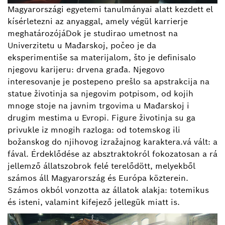
Magyarországi egyetemi tanulmányai alatt kezdett el
kísérletezni az anyaggal, amely végül karrierje
meghatározójáDok je studirao umetnost na
Univerzitetu u Mađarskoj, počeo je da
eksperimentiše sa materijalom, što je definisalo
njegovu karijeru: drvena građa. Njegovo
interesovanje je postepeno prešlo sa apstrakcija na
statue životinja sa njegovim potpisom, od kojih
mnoge stoje na javnim trgovima u Mađarskoj i
drugim mestima u Evropi. Figure životinja su ga
privukle iz mnogih razloga: od totemskog ili
božanskog do njihovog izražajnog karaktera.vá vált: a
fával. Érdeklődése az absztraktokról fokozatosan a rá
jellemző állatszobrok felé terelődött, melyekből
számos áll Magyarország és Európa közterein.
Számos okból vonzotta az állatok alakja: totemikus
és isteni, valamint kifejező jellegük miatt is.