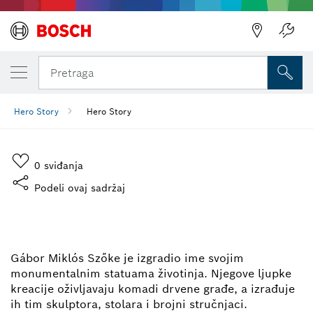
Pretraga
Hero Story
Hero Story
0
sviđanja
Podeli ovaj sadržaj
LEPOTA I DINAMIČNOST
DRVETA
Gábor Miklós Szőke je izgradio ime svojim
monumentalnim statuama životinja. Njegove ljupke
kreacije oživljavaju komadi drvene građe, a izrađuje
ih tim skulptora, stolara i brojni stručnjaci.