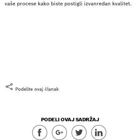
vaše procese kako biste postigli izvanredan kvalitet.
Jesu li uživao u ovoj priči?
Šta misliš?
Da, sviđa mi se
Podelite ovaj članak
PODELI OVAJ SADRŽAJ