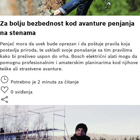
Za bolju bezbednost kod avanture penjanja
na stenama
Penjač mora da uvek bude oprezan i da poštuje pravila koja
postavlja priroda, te uskladi svoje ponašanje sa tim pravilima
kako bi preživeo uspon do vrha. Bosch električni alati mogu da
pomognu profesionalnim i amaterskim planinarima kod njihove
teške ali strastvene avanture.
Potrebno je 2 minuta za čitanje
0
sviđanja