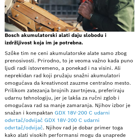
Bosch akumulatorski alati daju slobodu i
izdržljivost koja im je potrebna.
Szőke tim ne ceni akumulatorske alate samo zbog
prenosivosti. Prirodno, to je veoma važno kada puno
ljudi radi istovremeno, a ponekad i na visini. Ali
neprekidan rad koji pružaju snažni akumulatori
omogućava da kreativnost zauzme centralno mesto.
Prilikom zatezanja brojnih zavrtnjeva, preferiraju
udarnu tehnologiju, jer je lakša za ručni zglob i
omogućava rad sa manje zamaranja. Njihov izbor je
snažan i kompaktan
GDX 18V-200 C udarni
odvrtač/odvijač
GDX 18V-200 C udarni
odvrtač/odvijač
. Njihov rad je dobar primer toga
kako alati visokih performansi mogu da unaprede