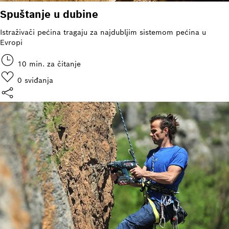
Spuštanje u dubine
Istraživači pećina tragaju za najdubljim sistemom pećina u
Evropi
10 min. za čitanje
0
sviđanja