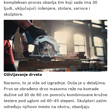
kompleksan proces obavlja tim koji sada ima 30
ljudi, uključujući inženjere, stolare, varioce i
skulptore.
Oživljavanje drveta
Naravno, to je više od izgradnje. Duša je u detaljima.
Prvo se obrađeno drvo masovno reže na komade
dužine od 30 do 60 cm pomoću kombinovane kružne
testere pod uglom od 40–45 stepeni. Skulptori zatim
određuju njihovo mesto na okviru, obavljaju