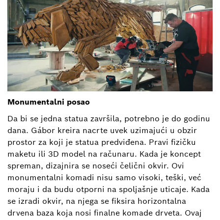
Monumentalni posao
Da bi se jedna statua završila, potrebno je do godinu
dana. Gábor kreira nacrte uvek uzimajući u obzir
prostor za koji je statua predviđena. Pravi fizičku
maketu ili 3D model na računaru. Kada je koncept
spreman, dizajnira se noseći čelični okvir. Ovi
monumentalni komadi nisu samo visoki, teški, već
moraju i da budu otporni na spoljašnje uticaje. Kada
se izradi okvir, na njega se fiksira horizontalna
drvena baza koja nosi finalne komade drveta. Ovaj