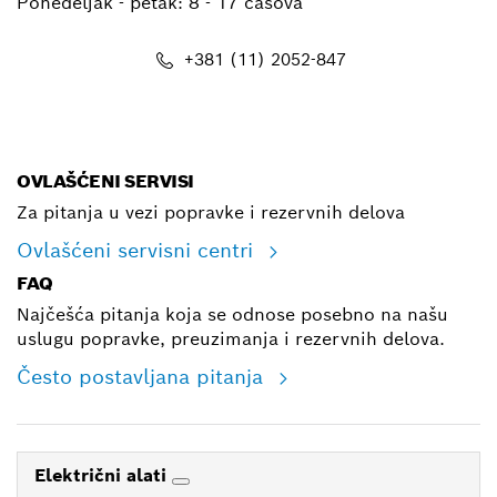
Ponedeljak - petak:
8 - 17 časova
+381 (11) 2052-847
E-mail
OVLAŠĆENI SERVISI
Za pitanja u vezi popravke i rezervnih delova
Ovlašćeni servisni centri
FAQ
Najčešća pitanja koja se odnose posebno na našu
uslugu popravke, preuzimanja i rezervnih delova.
Često postavljana pitanja
Električni alati