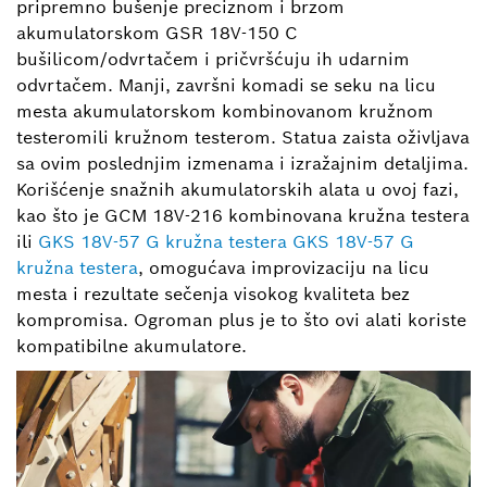
pripremno bušenje preciznom i brzom
akumulatorskom GSR 18V-150 C
bušilicom/odvrtačem i pričvršćuju ih udarnim
odvrtačem. Manji, završni komadi se seku na licu
mesta akumulatorskom kombinovanom kružnom
testeromili kružnom testerom. Statua zaista oživljava
sa ovim poslednjim izmenama i izražajnim detaljima.
Korišćenje snažnih akumulatorskih alata u ovoj fazi,
kao što je GCM 18V-216 kombinovana kružna testera
ili
GKS 18V-57 G kružna testera
GKS 18V-57 G
kružna testera
, omogućava improvizaciju na licu
mesta i rezultate sečenja visokog kvaliteta bez
kompromisa. Ogroman plus je to što ovi alati koriste
kompatibilne akumulatore.