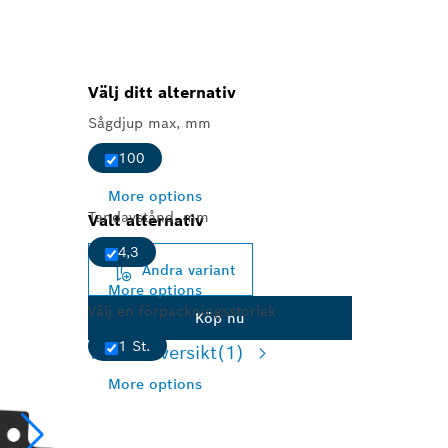
Välj ditt alternativ
Sågdjup max, mm
100
More options
Tandavstånd, mm
Valt alternativ
4,3
Ändra variant
More options
Välj en förpackningsstorlek
Köp nu
1 St.
Variantöversikt
(1)
More options