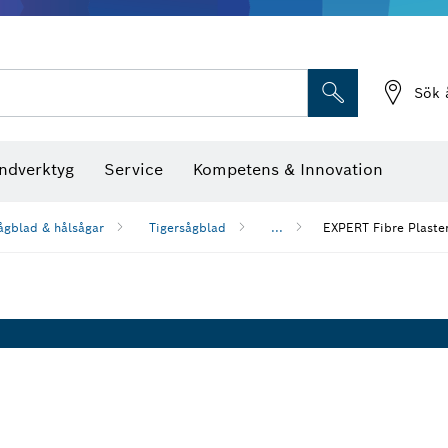
Sök 
ndverktyg
Service
Kompetens & Innovation
ågblad & hålsågar
Tigersågblad
...
EXPERT Fibre Plast