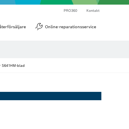
PRO360
Kontakt
Vinkel- och lutningsmätare
återförsäljare
Online-reparationsservice
er S641HM-blad