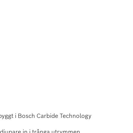
I
nbyggt i Bosch Carbide Technology
djupare in i trånga utrymmen