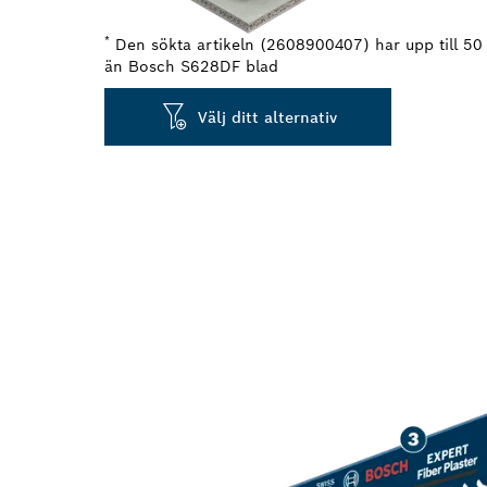
*
Den sökta artikeln (2608900407) har upp till 50 
än Bosch S628DF blad
Välj ditt alternativ
LÅNG LIVSLÄN
FIBERCEMEN