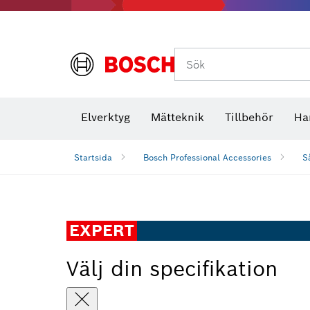
Termokameror och termodetektorer
Sök
Elverktyg
Mätteknik
Tillbehör
Ha
Startsida
Bosch Professional Accessories
S
EXPERT
Välj din specifikation