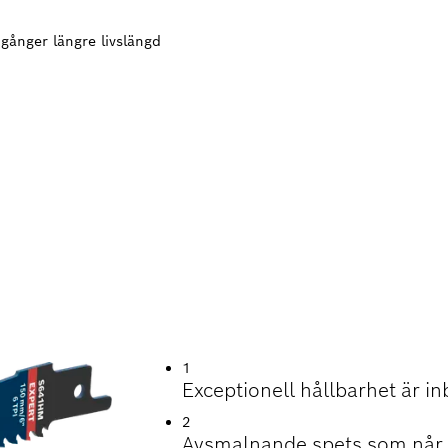
gånger längre livslängd
GD FÖR SÅGNING 
T
1
Exceptionell hållbarhet är i
2
Avsmalnande spets som når 