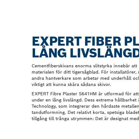
EXPERT FIBER P
LÅNG LIVSLÄNGD
Cementfiberskivans enorma slitstyrka innebär att d
materialen för ditt tigersågblad. För installatörer
andra hantverkare som arbetar med underhåll oc
viktigt att kunna skära sådana skivor.
EXPERT Fibre Plaster S641HM är utformad för att e
under en lång livslängd. Dess extrema hållbarhet
Technology, som integrerar den hårdaste metalle
tandutformning. Det relativt korta, spetsiga blade
tillgång till trånga utrymmen: Det är designat med 