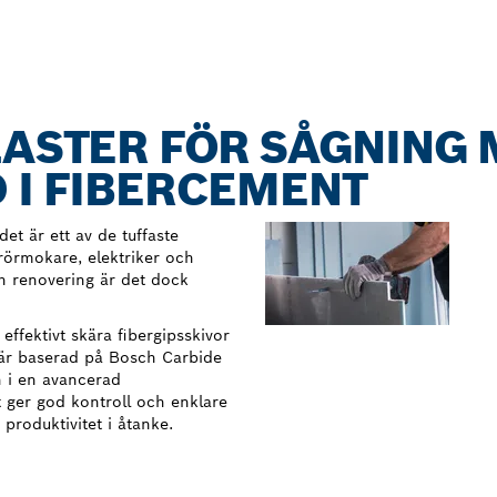
LASTER FÖR SÅGNING
 I FIBERCEMENT
et är ett av de tuffaste
, rörmokare, elektriker och
h renovering är det dock
ffektivt skära fibergipsskivor
 är baserad på Bosch Carbide
n i en avancerad
t ger god kontroll och enklare
produktivitet i åtanke.