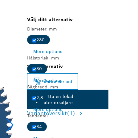
Välj ditt alternativ
Diameter, mm
230
More options
Hålstorlek, mm
Valt alternativ
30
More options
Ändra variant
Sågbredd, mm
Hitta en lokal
2,8
återförsäljare
More options
Variantöversikt
(1)
Tandantal
64