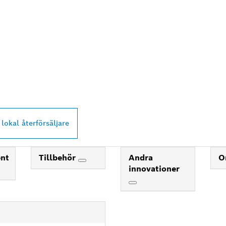
PROFESSIONAL-
ARE NÄRA DIG
 lokal återförsäljare
ent
Tillbehör
Andra
O
innovationer