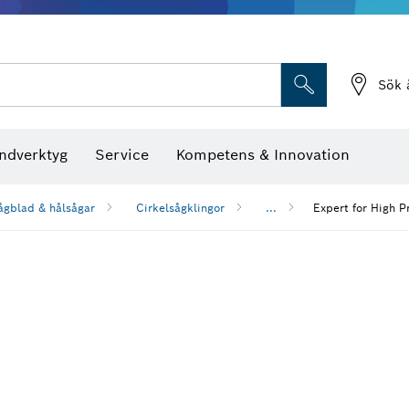
Sök 
ndverktyg
Service
Kompetens & Innovation
ågblad & hålsågar
Cirkelsågklingor
...
Expert for High P