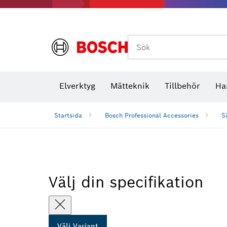
Termokameror och termodetektorer
Sök
Elverktyg
Mätteknik
Tillbehör
Ha
Startsida
Bosch Professional Accessories
S
Välj din specifikation
Välj Variant