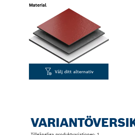
Material
Välj ditt alternativ
VARIANTÖVERSI
Tillgängliga produktvariationer:
1