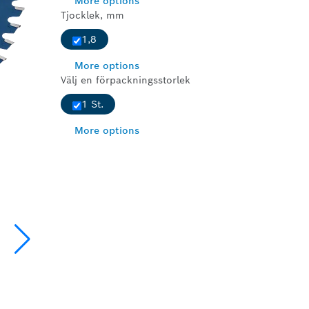
More options
Tjocklek, mm
1,8
More options
Välj en förpackningsstorlek
1 St.
More options