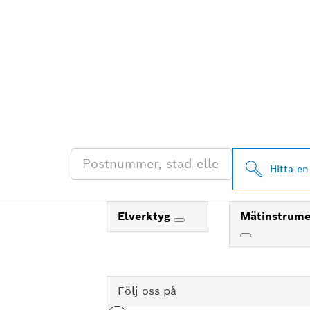
HITTA BOSCH 
ÅTERFÖRSÄLJ
Hitta en
Elverktyg
Mätinstrum
Följ oss på