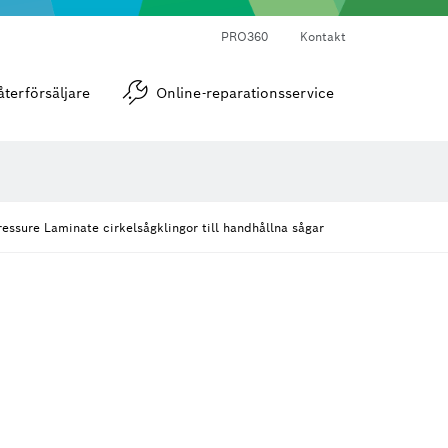
PRO360
Kontakt
Vinkel- och lutningsmätare
återförsäljare
Online-reparationsservice
ressure Laminate cirkelsågklingor till handhållna sågar