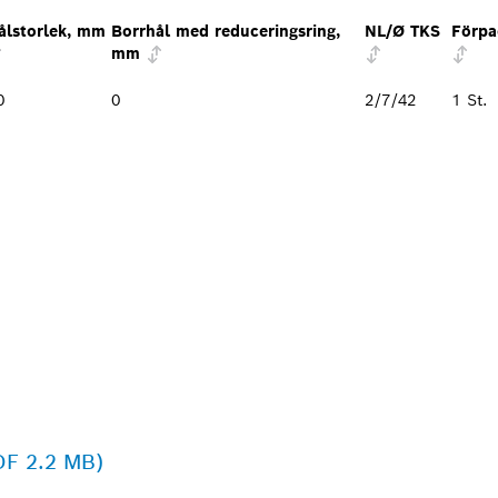
ålstorlek, mm
Borrhål med reduceringsring,
NL/Ø TKS
Förpa
mm
0
0
2/7/42
1 St.
DF 2.2 MB)