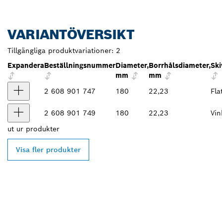
VARIANTÖVERSIKT
Tillgängliga produktvariationer:
2
Expandera
Beställningsnummer
Diameter,
Borrhålsdiameter,
Sk
mm
mm
2 608 901 747
180
22,23
Fla
2 608 901 749
180
22,23
Vin
ut ur
produkter
Visa fler produkter
HITTA BOSCH
PROFESSIONAL-
ÅTERFÖRSÄLJARE NÄRA