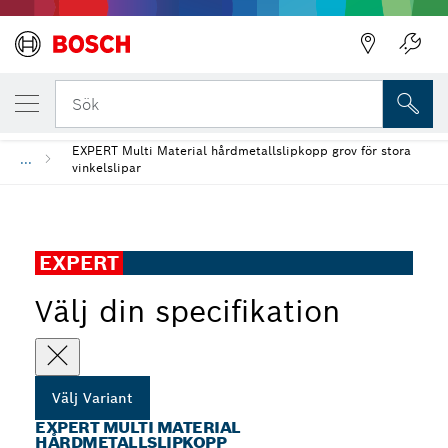
Bakåt
DIN UTVALDA VARIANT
EXPERT Multi Material hårdmetallslipkopp
Bakåt
Sök
EXPERT Multi Material hårdmetallslipkopp grov för stora
...
vinkelslipar
EXPERT
Välj din specifikation
Välj Variant
EXPERT MULTI MATERIAL
HÅRDMETALLSLIPKOPP