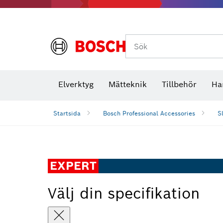
Termokameror och termodetektorer
Sök
Elverktyg
Mätteknik
Tillbehör
Ha
Startsida
Bosch Professional Accessories
S
EXPERT
Välj din specifikation