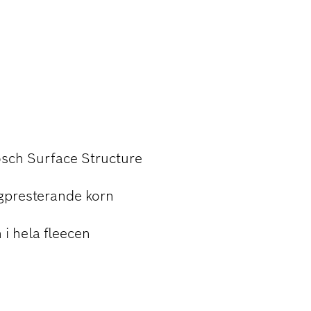
osch Surface Structure
ögpresterande korn
 i hela fleecen