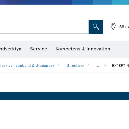
Sök 
ndverktyg
Service
Kompetens & Innovation
lipskivor, slipband & slippapper
Slipskivor
...
EXPERT N4