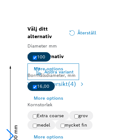
Välj ditt
Återställ
alternativ
Diameter mm
Valt alternativ
100
More options
Ändra variant
Borrhålsdiameter, mm
Variantöversikt
(4)
16,00
More options
Kornstorlek
Extra coarse
grov
medel
mycket fin
More options