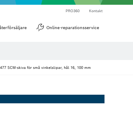
PRO360
Kontakt
Vinkel- och lutningsmätare
återförsäljare
Online-reparationsservice
77 SCM-skiva för små vinkelslipar, hål 16, 100 mm