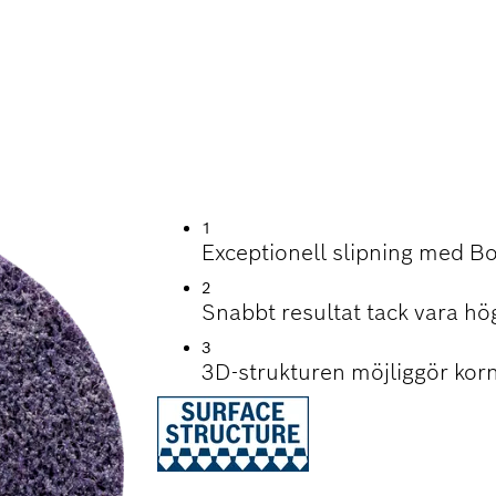
TIGHET NÄR DU
LAR METALL
1
Exceptionell slipning med B
2
Snabbt resultat tack vara h
3
3D-strukturen möjliggör korn