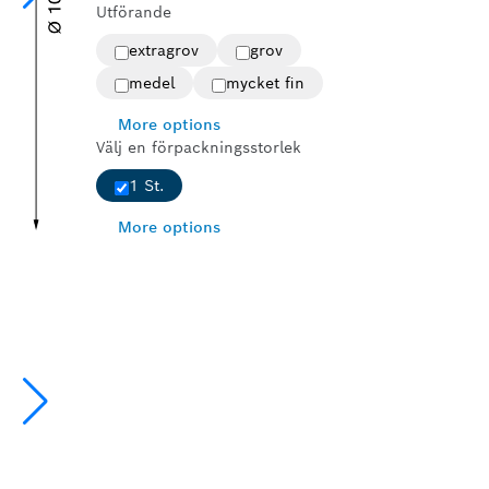
Utförande
extragrov
grov
medel
mycket fin
More options
Välj en förpackningsstorlek
1 St.
More options