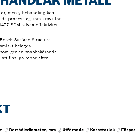
EHANDLAR METALL
ytor, men ytbehandling kan
a de processteg som krävs för
N477 SCM-skivan effektivitet
Bosch Surface Structure-
amiskt belagda
 som ger en snabbskärande
att finslipa repor efter
KT
mm
Borrhålsdiameter, mm
Utförande
Kornstorlek
Förpac