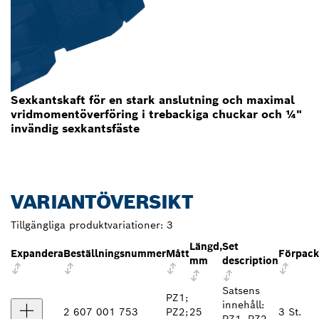
Sexkantskaft för en stark anslutning och maximal
vridmomentöverföring i trebackiga chuckar och ¼"
invändig sexkantsfäste
VARIANTÖVERSIKT
Tillgängliga produktvariationer:
3
Längd,
Set
Expandera
Beställningsnummer
Mått
Förpack
mm
description
Satsens
PZ1;
innehåll:
2 607 001 753
PZ2;
25
3 St.
PZ1, PZ2,