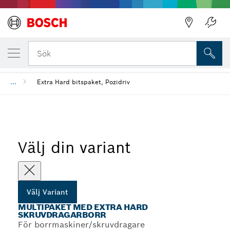
DIN UTVALDA VARIANT
Multipaket med Extra Hard skruvdragarbor
Sök
...
Extra Hard bitspaket, Pozidriv
Välj din variant
Välj Variant
MULTIPAKET MED EXTRA HARD
SKRUVDRAGARBORR
För borrmaskiner/skruvdragare