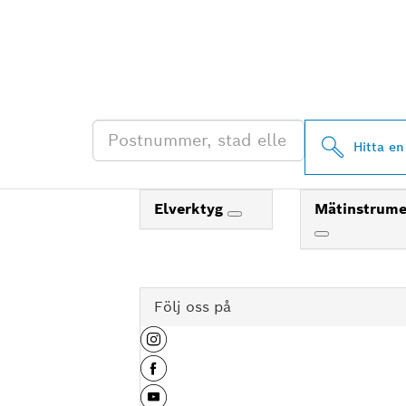
HITTA BOSCH 
ÅTERFÖRSÄLJ
Hitta en
Elverktyg
Mätinstrum
Följ oss på