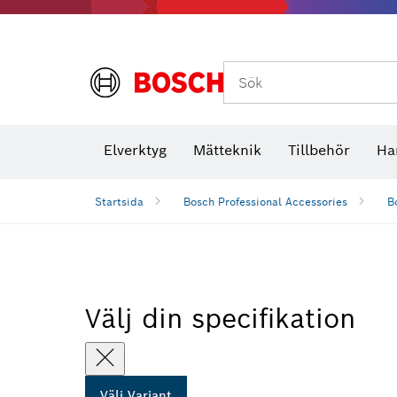
Termokameror och termodetektorer
Sök
Elverktyg
Mätteknik
Tillbehör
Ha
Startsida
Bosch Professional Accessories
B
Välj din specifikation
Välj Variant