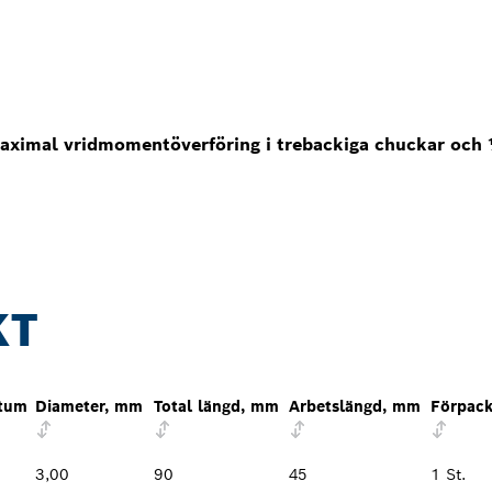
maximal vridmomentöverföring i trebackiga chuckar och 
KT
 tum
Diameter, mm
Total längd, mm
Arbetslängd, mm
Förpack
3,00
90
45
1 St.