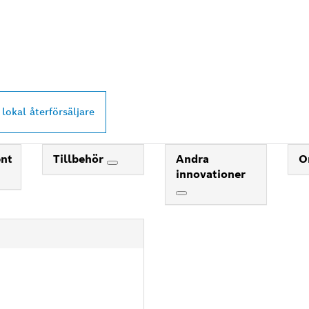
PROFESSIONAL-
ARE NÄRA DIG
 lokal återförsäljare
ent
Tillbehör
Andra
O
innovationer