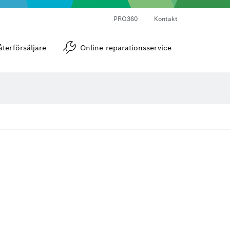
PRO360
Kontakt
Vinkel- och lutningsmätare
återförsäljare
Online-reparationsservice