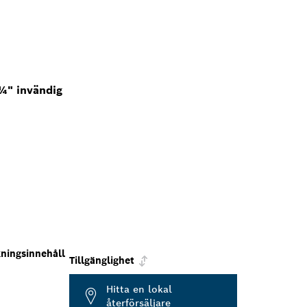
¼" invändig
ningsinnehåll
Tillgänglighet
Hitta en lokal
återförsäljare