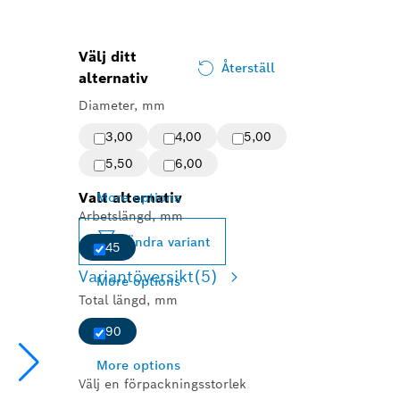
Välj ditt
Återställ
alternativ
Diameter, mm
3,00
4,00
5,00
5,50
6,00
Valt alternativ
More options
Arbetslängd, mm
Ändra variant
45
Variantöversikt
(5)
More options
Total längd, mm
90
More options
Välj en förpackningsstorlek