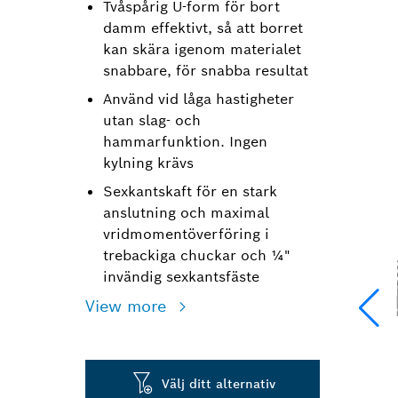
Tvåspårig U-form för bort
damm effektivt, så att borret
kan skära igenom materialet
snabbare, för snabba resultat
Använd vid låga hastigheter
utan slag- och
hammarfunktion. Ingen
kylning krävs
Sexkantskaft för en stark
anslutning och maximal
vridmomentöverföring i
trebackiga chuckar och ¼"
invändig sexkantsfäste
View more
Välj ditt alternativ