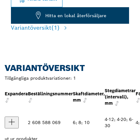
Hitta en lokal återförsäljare
Variantöversikt
(1)
VARIANTÖVERSIKT
Tillgängliga produktvariationer:
1
Stegdiametrar
Expandera
Beställningsnummer
Skaftdiameter,
F
(intervall),
mm
mm
4-12; 4-20; 6-
2 608 588 069
6; 8; 10
4;
30
ut ur
produkter