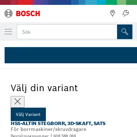
Bakåt
DIN UTVALDA VARIANT
HSS-AlTiN stegborrsats 4-12/4-20/6-30, 3 d
Bakåt
Sök
2 608 588 069
...
HSS-AlTiN stegborrsatser med 3D-skaft
Välj din variant
Välj Variant
HSS-ALTIN STEGBORR, 3D-SKAFT, SATS
För borrmaskiner/skruvdragare
Beställningsnummer 2 608 588 069