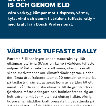
IS OCH GENOM ELD
Våra verktyg kämpar mot tidspress, värme,
kyla, vind och damm i världens tuffaste rally
–
med kraft från Bosch Professional.
VÄRLDENS TUFFASTE RALLY
Extreme E liknar ingen annan motortävling. Här
utkämpar eldrivna SUV:ar en kamp i världens tuffaste
miljöer. Målet är inte bara att vinna, utan också att
skapa medvetenhet om klimatförändringarna. Under
det första året fraktade teamet 50 containrar material
på lastfartyg från ett avlägset hörn av världen till ett
annat. Från de saudiska öknarna till de grönländska
fjordarna måste deltagare och funktionärer ta sig an
helt extrema miljöer
– utan ett eluttag i sikte.
Aldrig
tidigare har sladdlös kraft pressats till det yttersta på
det här sättet
–
både i bilar och elverktyg för proffs.