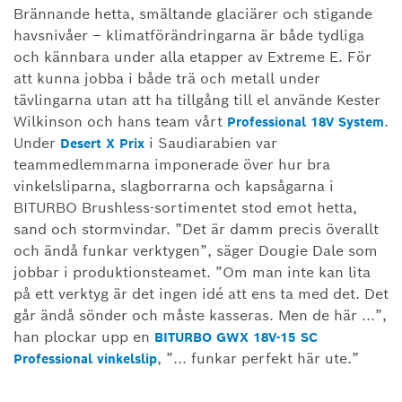
Brännande hetta, smältande glaciärer och stigande
havsnivåer – klimatförändringarna är både tydliga
och kännbara under alla etapper av Extreme E. För
att kunna jobba i både trä och metall under
tävlingarna utan att ha tillgång till el använde Kester
Wilkinson och hans team vårt
.
Professional 18V System
Under
i Saudiarabien var
Desert X Prix
teammedlemmarna imponerade över hur bra
vinkelsliparna, slagborrarna och kapsågarna i
BITURBO Brushless-sortimentet stod emot hetta,
sand och stormvindar. ”Det är damm precis överallt
och ändå funkar verktygen”, säger Dougie Dale som
jobbar i produktionsteamet. ”Om man inte kan lita
på ett verktyg är det ingen idé att ens ta med det. Det
går ändå sönder och måste kasseras. Men de här ...”,
han plockar upp en
BITURBO GWX 18V-15 SC
, ”... funkar perfekt här ute.”
Professional vinkelslip