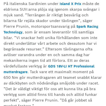
På italienska Sardinien under
måste de
Island X Prix
eldrivna SUV:arna plöja sig igenom skarpa svängar i
mjuk sand. ”Terrängen är riktigt besvärlig och
bilarna får rejäla skador under tävlingen”, säger
Pierre Prunin, motorsportsansvarig på
Spark Racing
, som är ensam leverantör till samtliga
Technology
bilar. ”Vi snackar helt unika förhållanden som inte
direkt underlättar vårt arbete och dessutom har vi
begränsade resurser.” Eftersom tävlingarna ofta
avlöser varandra under en och samma dag har
mekanikerna ingen tid att förlora. Ett av deras
värdefullaste verktyg är
GDS 18V-LI HT Professional
. Tack vare ett maximalt moment på
mutterdragare
650 Nm gör mutterdragaren att teamet snabbt klarar
av däckbyten och nödvändiga småjobb under racet.
”Det är väldigt viktigt för oss att kunna lita på bra
verktyg som alltid finns till hands och alltid funkar
perfekt”, säger Pierre Prunin. ”Då går jobbet så
mycket fortare.”