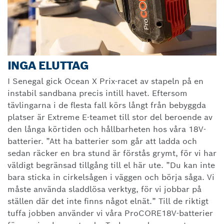
INGA ELUTTAG
I Senegal gick Ocean X Prix-racet av stapeln på en
instabil sandbana precis intill havet. Eftersom
tävlingarna i de flesta fall körs långt från bebyggda
platser är Extreme E-teamet till stor del beroende av
den långa körtiden och hållbarheten hos våra 18V-
batterier. ”Att ha batterier som går att ladda och
sedan räcker en bra stund är förstås grymt, för vi har
väldigt begränsad tillgång till el här ute. ”Du kan inte
bara sticka in cirkelsågen i väggen och börja såga. Vi
måste använda sladdlösa verktyg, för vi jobbar på
ställen där det inte finns något elnät.” Till de riktigt
tuffa jobben använder vi våra ProCORE18V-batterier