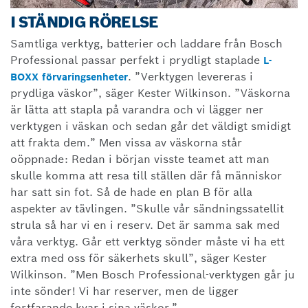
I STÄNDIG RÖRELSE
Samtliga verktyg, batterier och laddare från Bosch
Professional passar perfekt i prydligt staplade
L-
. ”Verktygen levereras i
BOXX förvaringsenheter
prydliga väskor”, säger Kester Wilkinson. ”Väskorna
är lätta att stapla på varandra och vi lägger ner
verktygen i väskan och sedan går det väldigt smidigt
att frakta dem.” Men vissa av väskorna står
oöppnade: Redan i början visste teamet att man
skulle komma att resa till ställen där få människor
har satt sin fot. Så de hade en plan B för alla
aspekter av tävlingen. ”Skulle vår sändningssatellit
strula så har vi en i reserv. Det är samma sak med
våra verktyg. Går ett verktyg sönder måste vi ha ett
extra med oss för säkerhets skull”, säger Kester
Wilkinson. ”Men Bosch Professional-verktygen går ju
inte sönder! Vi har reserver, men de ligger
fortfarande kvar i sina väskor.”