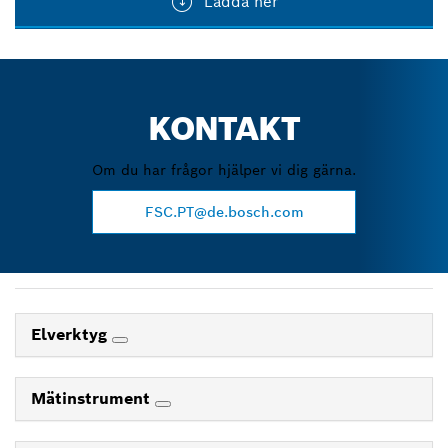
Ladda ner
KONTAKT
Om du har frågor hjälper vi dig gärna.
FSC.PT@de.bosch.com
Elverktyg
Mätinstrument