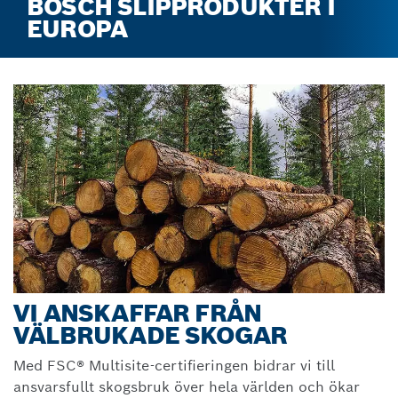
BOSCH SLIPPRODUKTER I
EUROPA
VI ANSKAFFAR FRÅN
VÄLBRUKADE SKOGAR
Med FSC® Multisite-certifieringen bidrar vi till
ansvarsfullt skogsbruk över hela världen och ökar