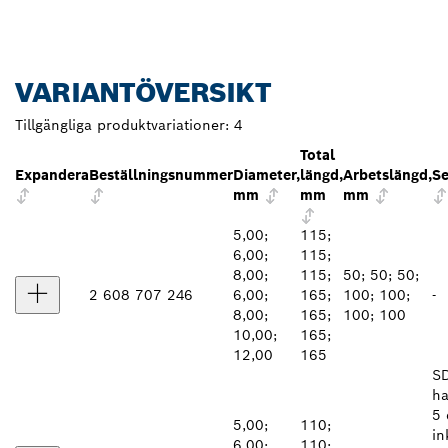
VARIANTÖVERSIKT
Tillgängliga produktvariationer:
4
Total
Expandera
Beställningsnummer
Diameter,
längd,
Arbetslängd,
Se
mm
mm
mm
5,00;
115;
6,00;
115;
8,00;
115;
50; 50; 50;
2 608 707 246
6,00;
165;
100; 100;
-
8,00;
165;
100; 100
10,00;
165;
12,00
165
SD
ha
5 
5,00;
110;
in
6,00;
110;