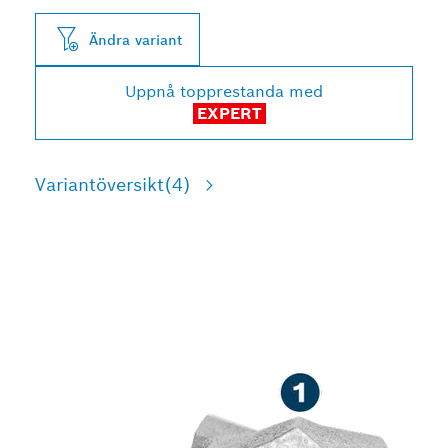
Ändra variant
Uppnå topprestanda med
EXPERT
Variantöversikt
(4)
HÅLLBAR BORRNING I
ARMERAD BETONG