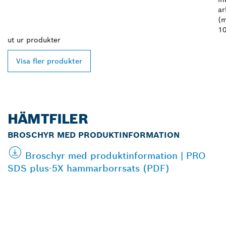
ar
(m
1
ut ur
produkter
Visa fler produkter
HÄMTFILER
BROSCHYR MED PRODUKTINFORMATION
Broschyr med produktinformation | PRO
SDS plus-5X hammarborrsats (PDF)
HITTA BOSCH
PROFESSIONAL-