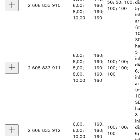
50; 50; 100;
di
2 608 833 910
6,00;
160;
100; 100
5;
8,00;
160;
in
10,00
160
ar
(m
10
SD
ha
5 
6,00;
160;
in
6,00;
160;
100; 100;
di
2 608 833 911
8,00;
160;
100; 100;
6;
8,00;
160;
100
in
10,00
160
ar
(m
10
SD
ha
3 
in
6,00;
160;
100; 100;
di
2 608 833 912
8,00;
160;
100
6;
10,00
160
in