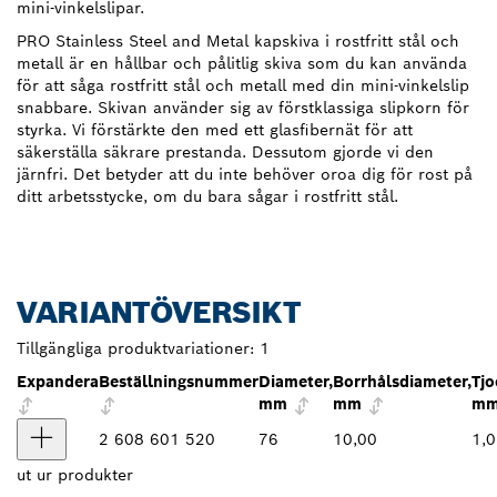
mini-vinkelslipar.
PRO Stainless Steel and Metal kapskiva i rostfritt stål och
metall är en hållbar och pålitlig skiva som du kan använda
för att såga rostfritt stål och metall med din mini-vinkelslip
snabbare. Skivan använder sig av förstklassiga slipkorn för
styrka. Vi förstärkte den med ett glasfibernät för att
säkerställa säkrare prestanda. Dessutom gjorde vi den
järnfri. Det betyder att du inte behöver oroa dig för rost på
ditt arbetsstycke, om du bara sågar i rostfritt stål.
VARIANTÖVERSIKT
Tillgängliga produktvariationer:
1
Expandera
Beställningsnummer
Diameter,
Borrhålsdiameter,
Tjo
mm
mm
m
2 608 601 520
76
10,00
1,0
ut ur
produkter