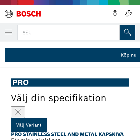
DIN UTVALDA VARIANT
PRO Stainless Steel and Metal kapskiva, 7
Sök
2 608 601 520
PRO Stainless Steel and Metal kapskiva för minivinkelslipar,
...
hål 10 mm
Köp nu
PRO
Välj din specifikation
Välj Variant
PRO STAINLESS STEEL AND METAL KAPSKIVA