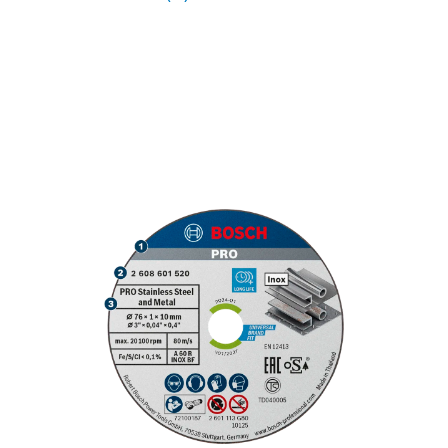
SNABB KAPNING AV
ROSTFRITT STÅL OCH
METALL