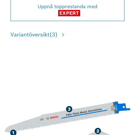
Uppnå topprestanda med
EXPERT
Variantöversikt
(3)
LÅNG LIVSLÄNGD VID
RIVNING AV KRAFTIG
METALL