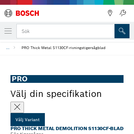
DIN UTVALDA VARIANT
PRO Thick Metal Demolition S1130CF-blad
Sök
...
PRO Thick Metal S1130CF-rivningstigersågblad
PRO
Välj din specifikation
Välj Variant
PRO THICK METAL DEMOLITION S1130CF-BLAD