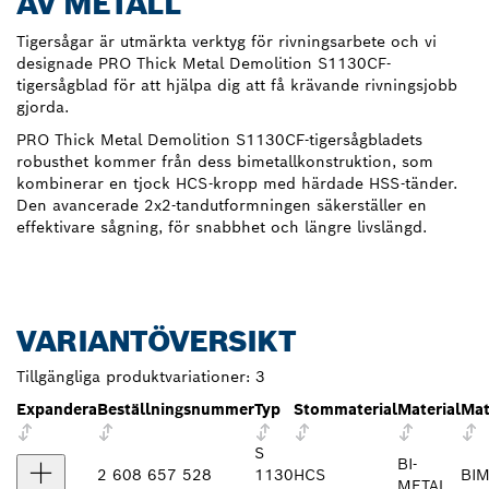
AV METALL
Tigersågar är utmärkta verktyg för rivningsarbete och vi
designade PRO Thick Metal Demolition S1130CF-
tigersågblad för att hjälpa dig att få krävande rivningsjobb
gjorda.
PRO Thick Metal Demolition S1130CF-tigersågbladets
robusthet kommer från dess bimetallkonstruktion, som
kombinerar en tjock HCS-kropp med härdade HSS-tänder.
Den avancerade 2x2-tandutformningen säkerställer en
effektivare sågning, för snabbhet och längre livslängd.
VARIANTÖVERSIKT
Tillgängliga produktvariationer:
3
Expandera
Beställningsnummer
Typ
Stommaterial
Material
Mat
S
BI-
2 608 657 528
1130
HCS
BI
METAL