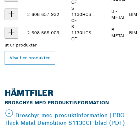
CF
S
BI-
2 608 657 932
1130
HCS
BI
METAL
CF
S
BI-
2 608 659 003
1130
HCS
BI
METAL
CF
ut ur
produkter
Visa fler produkter
HÄMTFILER
BROSCHYR MED PRODUKTINFORMATION
Broschyr med produktinformation | PRO
Thick Metal Demolition S1130CF-blad (PDF)