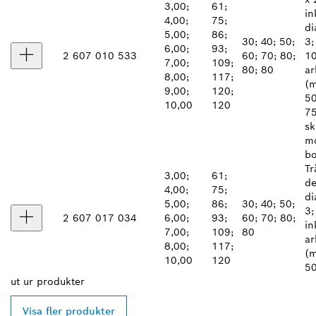
3,00;
61;
in
4,00;
75;
di
5,00;
86;
30; 40; 50;
3;
6,00;
93;
2 607 010 533
60; 70; 80;
10
7,00;
109;
80; 80
ar
8,00;
117;
(m
9,00;
120;
50
10,00
120
7
sk
mo
bo
Tr
3,00;
61;
de
4,00;
75;
di
5,00;
86;
30; 40; 50;
3;
2 607 017 034
6,00;
93;
60; 70; 80;
in
7,00;
109;
80
ar
8,00;
117;
(m
10,00
120
50
ut ur
produkter
Visa fler produkter