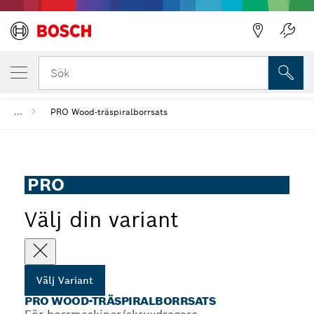
DIN UTVALDA VARIANT
PRO Wood-träspiralborrsats
Sök
...
PRO Wood-träspiralborrsats
PRO
Välj din variant
Välj Variant
PRO WOOD-TRÄSPIRALBORRSATS