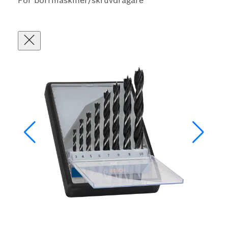
För borrmaskiner/skruvdragare