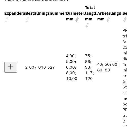
Total
Expandera
Beställningsnummer
Diameter,
längd,
Arbetslängd,
Se
mm
mm
mm
PR
tr
A:
23
in
4,00;
75;
di
5,00;
86;
40; 50; 60;
4;
2 607 010 527
6,00;
93;
80; 80
in
8,00;
117;
ar
10,00
120
(m
65
sk
mo
bo
PR
tr
B:
x 