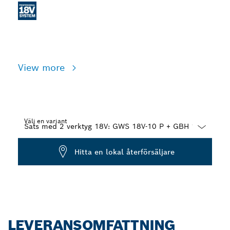
View more
Välj en variant
Dropdown
Hitta en lokal återförsäljare
closed
LEVERANSOMFATTNING