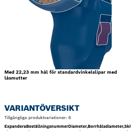
Med 22,23 mm hål för standardvinkelslipar med
låsmutter
VARIANTÖVERSIKT
Tillgängliga produktvariationer:
6
Expandera
Beställningsnummer
Diameter,
Borrhålsdiameter,
Sk