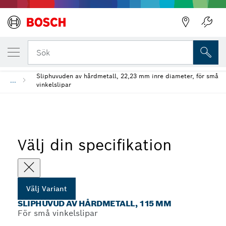
Bakåt
DIN UTVALDA VARIANT
Sliphuvud av hårdmetall, 115 mm
Bakåt
Sök
Sliphuvuden av hårdmetall, 22,23 mm inre diameter, för små
...
vinkelslipar
Välj din specifikation
Välj Variant
SLIPHUVUD AV HÅRDMETALL, 115 MM
För små vinkelslipar