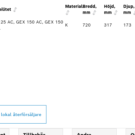
Material
Bredd,
Höjd,
Djup,
ilitet
mm
mm
mm
125 AC, GEX 150 AC, GEX 150
K
720
317
173
l
PROFESSIONAL-
ARE NÄRA DIG
 lokal återförsäljare
ent
Tillbehör
Andra
O