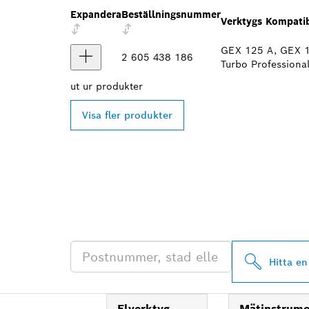
Expandera
Beställningsnummer
Verktygs Kompatib
GEX 125 A, GEX 
2 605 438 186
Turbo Professiona
ut ur
produkter
Visa fler produkter
HITTA BOSCH 
ÅTERFÖRSÄLJ
Hitta en
Elverktyg
Mätinstrum