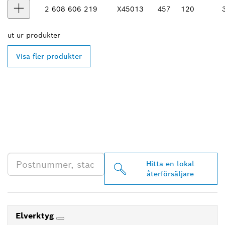
2 608 606 219
X450
13
457
120
ut ur
produkter
Visa fler produkter
HITTA BOSCH
PROFESSIONAL-
ÅTERFÖRSÄLJARE NÄRA
DIG
Hitta en lokal
återförsäljare
Elverktyg