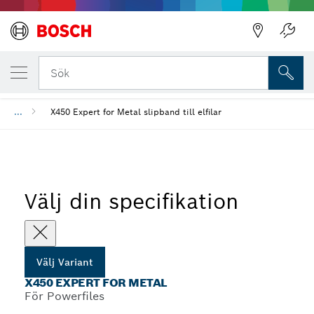
DIN UTVALDA VARIANT
X450 Expert for Metal
Bakåt
Sök
...
X450 Expert for Metal slipband till elfilar
Välj din specifikation
Välj Variant
X450 EXPERT FOR METAL
För Powerfiles