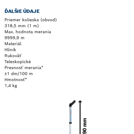
ĎALŠIE ÚDAJE
Priemer kolieska (obvod)
318,5 mm (1 m)
Max. hodnota merania
9999,9 m
Materiál
Hliník
Rukoväť
Teleskopické
Presnosť merania*
±1 dm/100 m
Hmotnosť*
1,4 kg