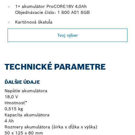
1× akumulátor ProCORE18V 4,0Ah
Objednávacie číslo: 1 600 A01 6GB
Kartónová škatuľa
Tvoj výber
TECHNICKÉ PARAMETRE
ĎALŠIE ÚDAJE
Napätie akumulátora
18,0 V
Hmotnosť*
0,515 kg
Kapacita akumulátora
4 Ah
Rozmery akumulátora (šírka x dĺžka x výška)
50 x 125 x 80 mm