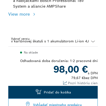
a nabíjačkami Bosch Professional 18V
System a aliancie AMPShare
View more
Vybrať verziu
Dropdown
Na sklade
closed
Odhadovaná doba doručenia: 1-2 pracovné dni
98,00 €
s DPH
79,67 €
bez DPH
Pozri históriu cien
Pridať do košíka
Vyhľadať miestneho predajcu