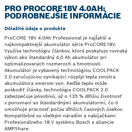
PRO PROCORE18V 4.0AH:
PODROBNEJŠIE INFORMÁCIE
Dôležité údaje o produkte
ProCORE 18V 4.0Ah Professional je najľahší a
najkompaktnejší akumulátor série ProCORE18V.
Využíva technológiu článkov, ktorá poskytuje rovnaký
výkon ako štandardný 4,0 Ah akumulátor pri
optimalizovaných rozmeroch a hmotnosti.
Akumulátor je vybavený technológiou COOLPACK
2.0 zaručujúcou vynikajúci rozptyl tepla zvnútra
akumulátora smerom von. Keďže teplo môže
poškodiť články, technológia COOLPACK 2.0
zabezpečuje pôsobivú, až o 135 % dlhšiu životnosť
v porovnaní so štandardnými akumulátormi, čo ti
umožňuje pracovať počas dlhších časových úsekov.
Kompatibilné so všetkým náradím a nabíjačkami
Profesionálneho 18 V systému Bosch a aliancie
AMPShare.