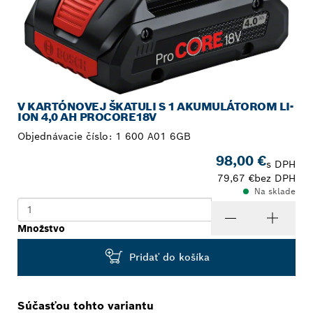
V KARTÓNOVEJ ŠKATULI S 1 AKUMULÁTOROM LI-
ION 4,0 AH PROCORE18V
Objednávacie číslo:
1 600 A01 6GB
98,00 €
s DPH
79,67 €
bez DPH
Na sklade
Množstvo
Pridať do košíka
Súčasťou tohto variantu