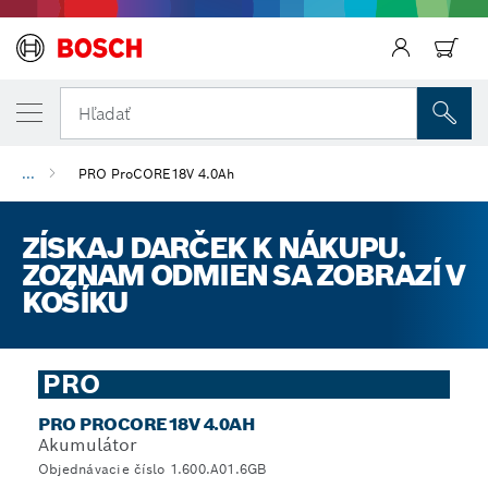
Späť
Hľadať
...
PRO ProCORE18V 4.0Ah
ZÍSKAJ DARČEK K NÁKUPU.
ZOZNAM ODMIEN SA ZOBRAZÍ V
KOŠÍKU
PRO
PRO PROCORE18V 4.0AH
Akumulátor
Objednávacie číslo 1.600.A01.6GB