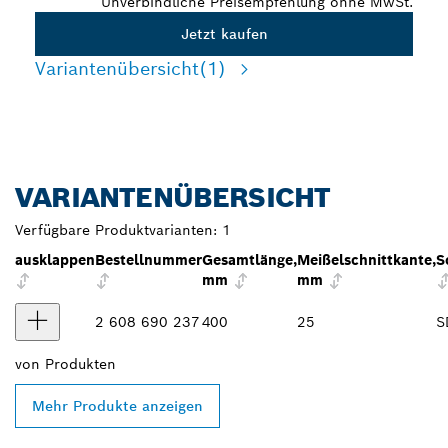
Unverbindliche Preisempfehlung ohne MwSt.
Jetzt kaufen
Variantenübersicht
(1)
VARIANTENÜBERSICHT
Verfügbare Produktvarianten:
1
ausklappen
Bestellnummer
Gesamtlänge,
Meißelschnittkante,
S
mm
mm
2 608 690 237
400
25
S
von
Produkten
Mehr Produkte anzeigen