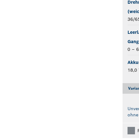
Dreh
(weic
36/6
Leerl
Gang
0 – 6
Akku
18,0 
Varia
Unver
ohne