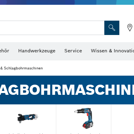
Optische Nivelliergeräte
hraubenschlüssel
ehör
Handwerkzeuge
Service
Wissen & Innovati
 & Schlagbohrmaschinen
HLAGBOHRMASCHIN