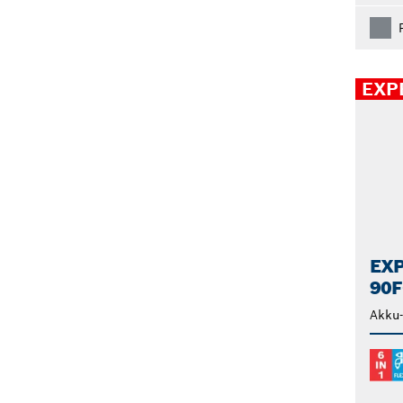
EXP
EXP
90
Akku