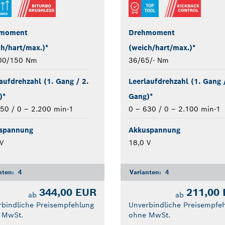
moment
Drehmoment
h/hart/max.)*
(weich/hart/max.)*
00/150 Nm
36/65/- Nm
aufdrehzahl (1. Gang / 2.
Leerlaufdrehzahl (1. Gang /
)*
Gang)*
50 / 0 – 2.200 min-1
0 – 630 / 0 – 2.100 min-1
spannung
Akkuspannung
V
18,0 V
nten:
4
Varianten:
4
344,00 EUR
211,00
ab
ab
bindliche Preisempfehlung
Unverbindliche Preisempfe
 MwSt.
ohne MwSt.