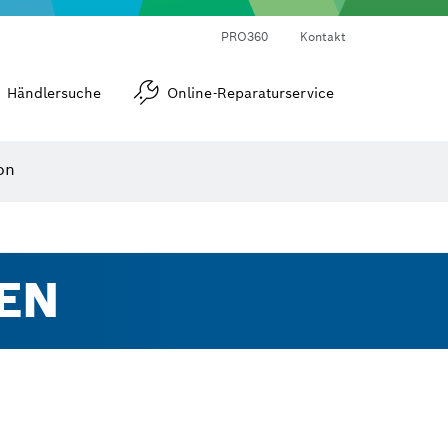
Laser-Entfernungsmesser
Wärmebildkameras & Thermodetektoren
Winkel- und Neigungsmesser
PRO360
Kontakt
Händlersuche
Online-Reparaturservice
on
EN