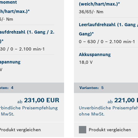
moment
(weich/hart/max.)*
h/hart/max.)*
36/65/- Nm
5/- Nm
Leerlaufdrehzahl (1. Gang /
aufdrehzahl (1. Gang / 2.
Gang)*
)*
0 – 630 / 0 – 2.100 min-1
30 / 0 – 2.100 min-1
Akkuspannung
spannung
18,0 V
V
nten:
4
Varianten:
5
231,00 EUR
221,00
ab
ab
bindliche Preisempfehlung
Unverbindliche Preisempfe
 MwSt.
ohne MwSt.
Produkt vergleichen
Produkt vergleichen