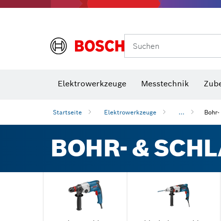
Suchen
VDE Sc
Elektrowerkzeuge
Messtechnik
Zub
Startseite
Elektrowerkzeuge
...
Bohr-
BOHR- & SC