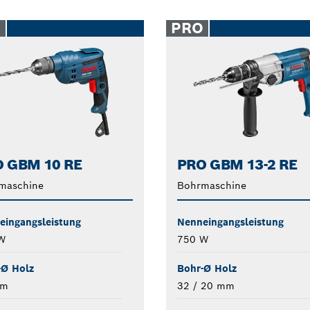
O
PRO
 GBM 10 RE
PRO GBM 13-2 RE
maschine
Bohrmaschine
eingangsleistung
Nenneingangsleistung
W
750 W
-Ø Holz
Bohr-Ø Holz
mm
32 / 20 mm