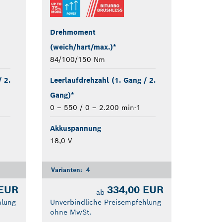
Drehmoment
(weich/hart/max.)*
84/100/150 Nm
 2.
Leerlaufdrehzahl (1. Gang / 2.
Gang)*
0 – 550 / 0 – 2.200 min-1
Akkuspannung
18,0 V
Varianten:
4
 EUR
334,00 EUR
ab
hlung
Unverbindliche Preisempfehlung
ohne MwSt.