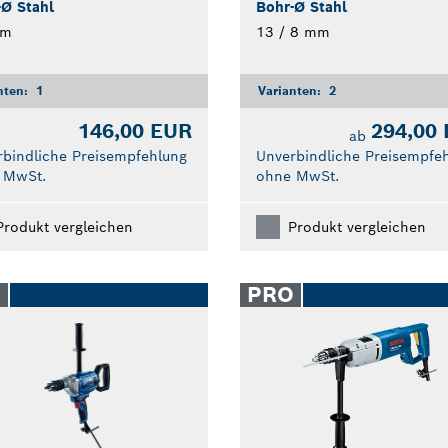
-Ø Stahl
Bohr-Ø Stahl
mm
13 / 8 mm
nten:
1
Varianten:
2
146,00 EUR
294,00
ab
bindliche Preisempfehlung
Unverbindliche Preisempfe
 MwSt.
ohne MwSt.
Produkt vergleichen
Produkt vergleichen
O
PRO