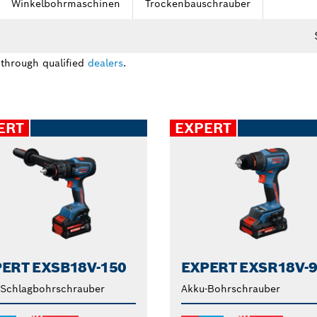
Winkelbohrmaschinen
Trockenbauschrauber
 through qualified
dealers
.
ERT
EXPERT
ERT EXSB18V-150
EXPERT EXSR18V-
-Schlagbohrschrauber
Akku-Bohrschrauber