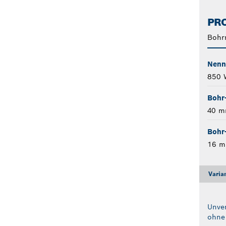
PRO
Bohr
Nenn
850 
Bohr
40 
Bohr
16 
Varia
Unver
ohne