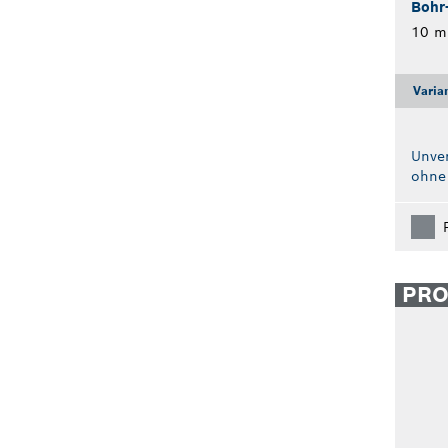
Bohr
10 
Varia
Unver
ohne
PR