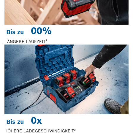
0
0%
Bis zu
LÄNGERE LAUFZEIT²
0
x
Bis zu
HÖHERE LADEGESCHWINDIGKEIT³