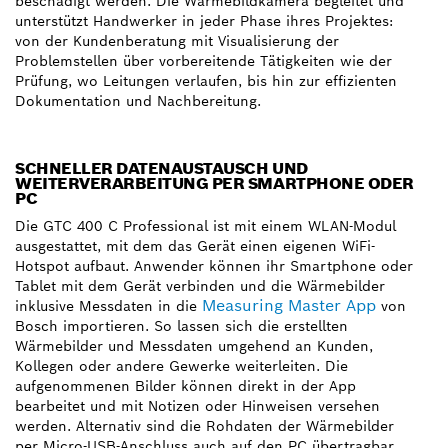
beschädigt werden. Die Wärmebildkamera begleitet und
unterstützt Handwerker in jeder Phase ihres Projektes:
von der Kundenberatung mit Visualisierung der
Problemstellen über vorbereitende Tätigkeiten wie der
Prüfung, wo Leitungen verlaufen, bis hin zur effizienten
Dokumentation und Nachbereitung.
SCHNELLER DATENAUSTAUSCH UND
WEITERVERARBEITUNG PER SMARTPHONE ODER
PC
Die GTC 400 C Professional ist mit einem WLAN-Modul
ausgestattet, mit dem das Gerät einen eigenen WiFi-
Hotspot aufbaut. Anwender können ihr Smartphone oder
Tablet mit dem Gerät verbinden und die Wärmebilder
Measuring Master App
inklusive Messdaten in die
von
Bosch importieren. So lassen sich die erstellten
Wärmebilder und Messdaten umgehend an Kunden,
Kollegen oder andere Gewerke weiterleiten. Die
aufgenommenen Bilder können direkt in der App
bearbeitet und mit Notizen oder Hinweisen versehen
werden. Alternativ sind die Rohdaten der Wärmebilder
per Micro-USB-Anschluss auch auf den PC übertragbar,