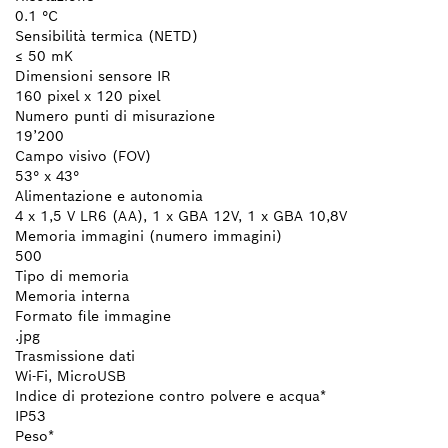
0.1 °C
Sensibilità termica (NETD)
≤ 50 mK
Dimensioni sensore IR
160 pixel x 120 pixel
Numero punti di misurazione
19’200
Campo visivo (FOV)
53° x 43°
Alimentazione e autonomia
4 x 1,5 V LR6 (AA), 1 x GBA 12V, 1 x GBA 10,8V
Memoria immagini (numero immagini)
500
Tipo di memoria
Memoria interna
Formato file immagine
.jpg
Trasmissione dati
Wi-Fi, MicroUSB
Indice di protezione contro polvere e acqua*
IP53
Peso*