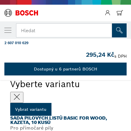
Zpět
ZVOLENÁ VARIANTA
10dílná sada pilových plátků pro kmitací
Hledat
pily Basic for Wood
2 607 010 629
10dílná sada pilových plátků Robust Line Basic for Wood, se
...
stopkou T
295,24 Kč
s DPH
Dostupný u 6 partnerů BOSCH
Vyberte variantu
Vybrat variantu
SADA PILOVÝCH LISTŮ BASIC FOR WOOD,
KAZETA, 10 KUSŮ
Pro přímočaré pily