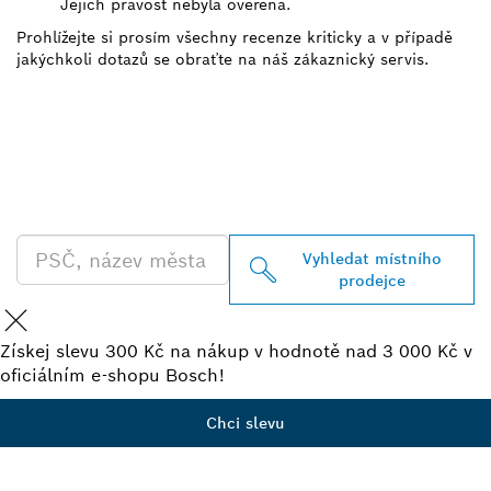
Jejich pravost nebyla ověřena.
Prohlížejte si prosím všechny recenze kriticky a v případě
jakýchkoli dotazů se obraťte na náš zákaznický servis.
VYHLEDEJ NEJBLIŽŠÍHO
PRODEJCE BOSCH
PROFESSIONAL
Vyhledat místního
prodejce
Získej slevu 300 Kč na nákup v hodnotě nad 3 000 Kč v
oficiálním e-shopu Bosch!
Chci slevu