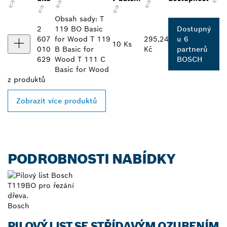
Obsah sady: T
2
119 BO Basic
Dostupný
607
for Wood T 119
295,24
u 6
10 Ks
010
B Basic for
Kč
partnerů
629
Wood T 111 C
BOSCH
Basic for Wood
z
produktů
Zobrazit více produktů
PODROBNOSTI NABÍDKY
Bosch
PILOVÝ LIST SE STŘÍDAVÝM OZUBENÍM