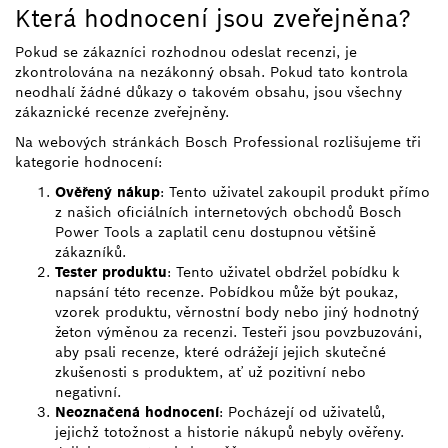
Která hodnocení jsou zveřejněna?
Pokud se zákazníci rozhodnou odeslat recenzi, je
zkontrolována na nezákonný obsah. Pokud tato kontrola
neodhalí žádné důkazy o takovém obsahu, jsou všechny
zákaznické recenze zveřejněny.
Na webových stránkách Bosch Professional rozlišujeme tři
kategorie hodnocení:
Ověřený nákup
: Tento uživatel zakoupil produkt přímo
z našich oficiálních internetových obchodů Bosch
Power Tools a zaplatil cenu dostupnou většině
zákazníků.
Tester produktu
: Tento uživatel obdržel pobídku k
napsání této recenze. Pobídkou může být poukaz,
vzorek produktu, věrnostní body nebo jiný hodnotný
žeton výměnou za recenzi. Testeři jsou povzbuzováni,
aby psali recenze, které odrážejí jejich skutečné
zkušenosti s produktem, ať už pozitivní nebo
negativní.
Neoznačená hodnocení
: Pocházejí od uživatelů,
jejichž totožnost a historie nákupů nebyly ověřeny.