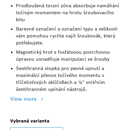
Prodloužená torzní zóna absorbuje namáhání
točivým momentem na hrotu šroubovacího
bitu
Barevné označení a označení typu a velikosti
vám pomohou rychle najít šroubovák, který
potřebujete.
Magnetický hrot s fosfátovou povrchovou
úpravou usnadňuje manipulaci se šrouby
Šestihranná stopka pro pevné upnutí a
maximální přenos točivého momentu v
tříčelisťových sklíčidlech a ¼" vnitřním
šestihranném upínání nástrojů.
View more
Vybraná varianta