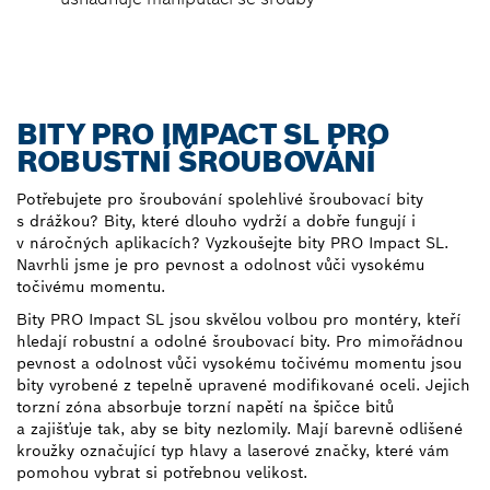
BITY PRO IMPACT SL PRO
ROBUSTNÍ ŠROUBOVÁNÍ
Potřebujete pro šroubování spolehlivé šroubovací bity
s drážkou? Bity, které dlouho vydrží a dobře fungují i
v náročných aplikacích? Vyzkoušejte bity PRO Impact SL.
Navrhli jsme je pro pevnost a odolnost vůči vysokému
točivému momentu.
Bity PRO Impact SL jsou skvělou volbou pro montéry, kteří
hledají robustní a odolné šroubovací bity. Pro mimořádnou
pevnost a odolnost vůči vysokému točivému momentu jsou
bity vyrobené z tepelně upravené modifikované oceli. Jejich
torzní zóna absorbuje torzní napětí na špičce bitů
a zajišťuje tak, aby se bity nezlomily. Mají barevně odlišené
kroužky označující typ hlavy a laserové značky, které vám
pomohou vybrat si potřebnou velikost.