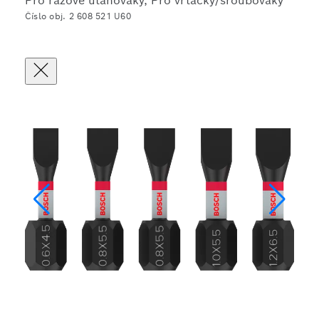
Pro rázové utahováky, Pro vrtačky/šroubováky
Číslo obj. 2 608 521 U60