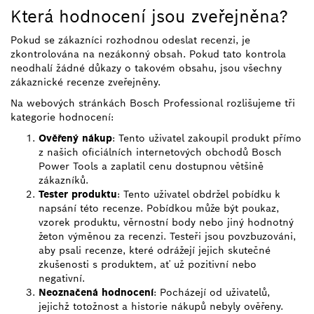
Která hodnocení jsou zveřejněna?
Pokud se zákazníci rozhodnou odeslat recenzi, je
zkontrolována na nezákonný obsah. Pokud tato kontrola
neodhalí žádné důkazy o takovém obsahu, jsou všechny
zákaznické recenze zveřejněny.
Na webových stránkách Bosch Professional rozlišujeme tři
kategorie hodnocení:
Ověřený nákup
: Tento uživatel zakoupil produkt přímo
z našich oficiálních internetových obchodů Bosch
Power Tools a zaplatil cenu dostupnou většině
zákazníků.
Tester produktu
: Tento uživatel obdržel pobídku k
napsání této recenze. Pobídkou může být poukaz,
vzorek produktu, věrnostní body nebo jiný hodnotný
žeton výměnou za recenzi. Testeři jsou povzbuzováni,
aby psali recenze, které odrážejí jejich skutečné
zkušenosti s produktem, ať už pozitivní nebo
negativní.
Neoznačená hodnocení
: Pocházejí od uživatelů,
jejichž totožnost a historie nákupů nebyly ověřeny.