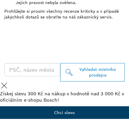
Jejich pravost nebyla ověřena.
Prohlížejte si prosím všechny recenze kriticky a v případě
jakýchkoli dotazů se obraťte na náš zákaznický servis.
VYHLEDEJ NEJBLIŽŠÍHO
PRODEJCE BOSCH
PROFESSIONAL
Vyhledat místního
prodejce
Získej slevu 300 Kč na nákup v hodnotě nad 3 000 Kč v
oficiálním e-shopu Bosch!
Chci slevu