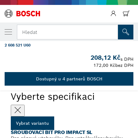
ZVOLENÁ VARIANTA
Bity PRO SL Impact, SL4,5, SL5,5 (2×),
Hledat
SL5,5, SL6,5, 25 mm, 5 ks
2 608 521 U60
...
Bit PRO Slotted Impact
208,12 Kč
s DPH
172,00 Kč
bez DPH
Dostupný u 4 partnerů BOSCH
PRO
Vyberte specifikaci
Vybrat variantu
ŠROUBOVACÍ BIT PRO IMPACT SL