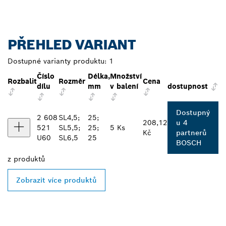
PŘEHLED VARIANT
Dostupné varianty produktu:
1
Číslo
Délka,
Množství
Rozbalit
Rozměr
Cena
dílu
mm
v balení
dostupnost
Dostupný
2 608
SL4,5;
25;
208,12
u 4
521
SL5,5;
25;
5 Ks
Kč
partnerů
U60
SL6,5
25
BOSCH
z
produktů
Zobrazit více produktů