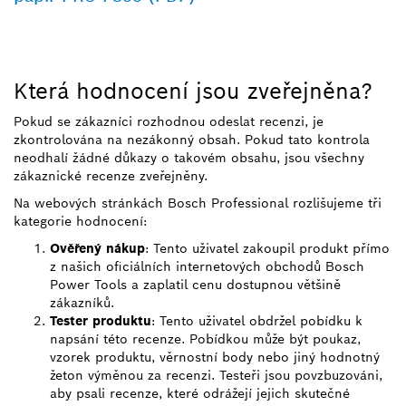
Která hodnocení jsou zveřejněna?
Pokud se zákazníci rozhodnou odeslat recenzi, je
zkontrolována na nezákonný obsah. Pokud tato kontrola
neodhalí žádné důkazy o takovém obsahu, jsou všechny
zákaznické recenze zveřejněny.
Na webových stránkách Bosch Professional rozlišujeme tři
kategorie hodnocení:
Ověřený nákup
: Tento uživatel zakoupil produkt přímo
z našich oficiálních internetových obchodů Bosch
Power Tools a zaplatil cenu dostupnou většině
zákazníků.
Tester produktu
: Tento uživatel obdržel pobídku k
napsání této recenze. Pobídkou může být poukaz,
vzorek produktu, věrnostní body nebo jiný hodnotný
žeton výměnou za recenzi. Testeři jsou povzbuzováni,
aby psali recenze, které odrážejí jejich skutečné