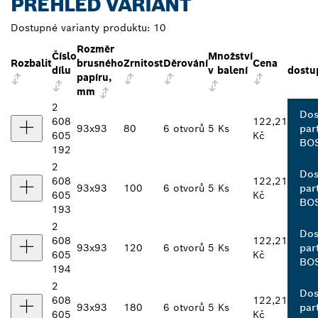
PŘEHLED VARIANT
Dostupné varianty produktu:
10
Rozměr
Číslo
Množství
Rozbalit
brusného
Zrnitost
Děrování
Cena
dílu
v balení
dostu
papíru,
mm
2
Dos
608
122,21
93x93
80
6 otvorů
5 Ks
par
605
Kč
BO
192
2
Dos
608
122,21
93x93
100
6 otvorů
5 Ks
par
605
Kč
BO
193
2
Dos
608
122,21
93x93
120
6 otvorů
5 Ks
par
605
Kč
BO
194
2
Dos
608
122,21
93x93
180
6 otvorů
5 Ks
par
605
Kč