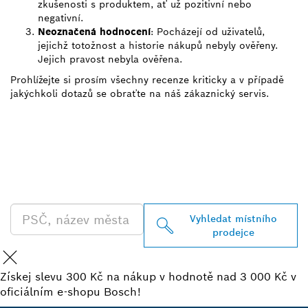
zkušenosti s produktem, ať už pozitivní nebo
negativní.
Neoznačená hodnocení
: Pocházejí od uživatelů,
jejichž totožnost a historie nákupů nebyly ověřeny.
Jejich pravost nebyla ověřena.
Prohlížejte si prosím všechny recenze kriticky a v případě
jakýchkoli dotazů se obraťte na náš zákaznický servis.
VYHLEDEJ NEJBLIŽŠÍHO
PRODEJCE BOSCH
PROFESSIONAL
Vyhledat místního
prodejce
Získej slevu 300 Kč na nákup v hodnotě nad 3 000 Kč v
oficiálním e-shopu Bosch!