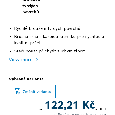
tvrdých
povrchů
Rychlé broušení tvrdých povrchů
Brusná zrna z karbidu křemíku pro rychlou a
kvalitní práci
Stačí pouze přichytit suchým zipem
View more
Vybraná varianta
Změnit variantu
122,21 Kč
od
s DPH
Podívejte se na historii cen