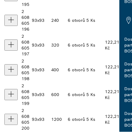
BO
195
2
608
93x93
240
6 otvorů
5 Ks
605
196
2
Dos
608
122,21
93x93
320
6 otvorů
5 Ks
par
605
Kč
BO
197
2
Dos
608
122,21
93x93
400
6 otvorů
5 Ks
par
605
Kč
BO
198
2
Dos
608
122,21
93x93
600
6 otvorů
5 Ks
par
605
Kč
BO
199
2
Dos
608
122,21
93x93
1200
6 otvorů
5 Ks
par
605
Kč
BO
200