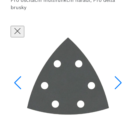
Pro oscilační multifunkční nářadí, Pro delta
brusky