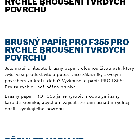
RYCHLÉ BROUŠENÍ TVRDÝCH
POVRCHŮ
BRUSNÝ PAPÍR PRO F355 PRO
RYCHLÉ BROUŠENÍ TVRDÝCH
POVRCHŮ
Jste malíř a hledáte brusný papír s dlouhou životností, který
zvýší vaši produktivitu a potěší vaše zákazníky skvělým
povrchem za kratší dobu? Vyzkoušejte papír PRO F355:
Brousí rychleji než běžná brusiva.
Brusný papír PRO F355 jsme vyrobili s odolnými zrny
karbidu křemíku, abychom zajistili, že vám usnadní rychleji
docílit vynikajícího povrchu.