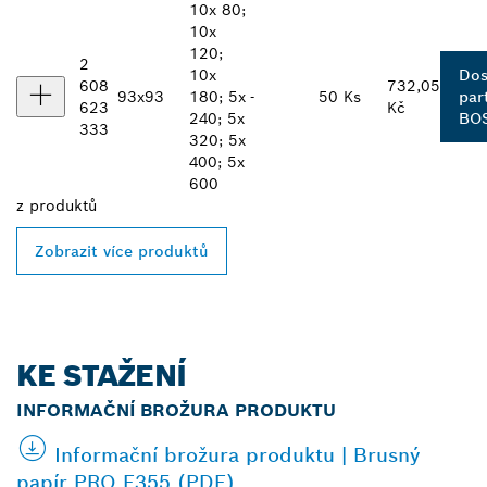
10x 80;
10x
120;
2
10x
Dos
608
732,05
93x93
180; 5x
-
50 Ks
par
623
Kč
240; 5x
BO
333
320; 5x
400; 5x
600
z
produktů
Zobrazit více produktů
KE STAŽENÍ
INFORMAČNÍ BROŽURA PRODUKTU
Informační brožura produktu | Brusný
papír PRO F355 (PDF)