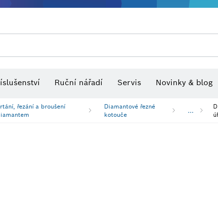
Optické nivelační přístroje
íslušenství
Ruční nářadí
Servis
Novinky & blog
rtání, řezání a broušení
Diamantové řezné
D
...
diamantem
kotouče
ú