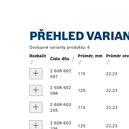
PŘEHLED VARIA
Dostupné varianty produktu:
4
Rozbalit
Průměr, mm
Průměr ot
Číslo dílu
2 608 602
115
22,23
597
2 608 602
125
22,23
598
2 608 603
115
22,23
235
2 608 603
125
22,23
236