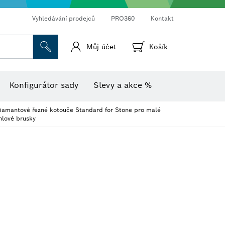
Vyhledávání prodejců
PRO360
Kontakt
Můj účet
Košík
Vlhkoměr s teploměrem
Termokamery a termodetektory
Konfigurátor sady
Slevy a akce %
iamantové řezné kotouče Standard for Stone pro malé
hlové brusky