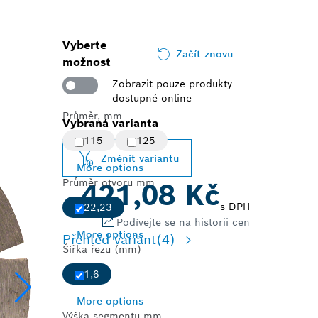
Vyberte
Začít znovu
možnost
Zobrazit pouze produkty
dostupné online
Průměr, mm
Vybraná varianta
115
125
Změnit variantu
More options
Průměr otvoru mm
421,08 Kč
od
s DPH
22,23
Podívejte se na historii cen
More options
Přehled variant
(4)
Šířka řezu (mm)
1,6
More options
Výška segmentu mm