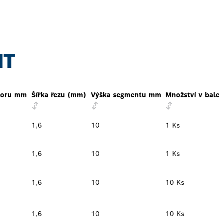
NT
voru mm
Šířka řezu (mm)
Výška segmentu mm
Množství v bale
1,6
10
1 Ks
1,6
10
1 Ks
1,6
10
10 Ks
1,6
10
10 Ks